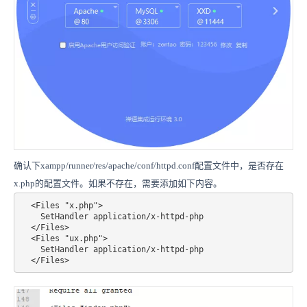
确认下xampp/runner/res/apache/conf/httpd.conf配置文件中，是否存在
x.php的配置文件。如果不存在，需要添加如下内容。
  <Files "x.php">

    SetHandler application/x-httpd-php

  </Files>

  <Files "ux.php">

    SetHandler application/x-httpd-php

  </Files>