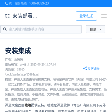
4006-8899-23
统一服务热线
安装部署及配置
登录/注册
目录
安装集成
作者：汤倩倩
最后编辑：苏萌 于 2025-06-20 13:57:34
分享链接
浏览量：33615
/book/zendesktop/1589.html
摘要：禅道大桌面由喧喧提供支持。喧喧是禅道软件（青岛）有限公司下另外
一款安全的IM产品，支持私有部署，跨平台操作，内置大量插件，功能丰
富。禅道集成大桌面配置成功后，禅道大桌面与禅道深度集成，支持需求、任
务指派，成员沟通，小组讨论，文件传输，音视频会议，更加方便的项目管
理，更加流畅的团队协作。
禅道大桌面由
喧喧
提供支持。喧喧是禅道软件（青岛）有限公司下另外
一款安全的IM产品，支持私有部署，跨平台操作，内置大量插件，功能