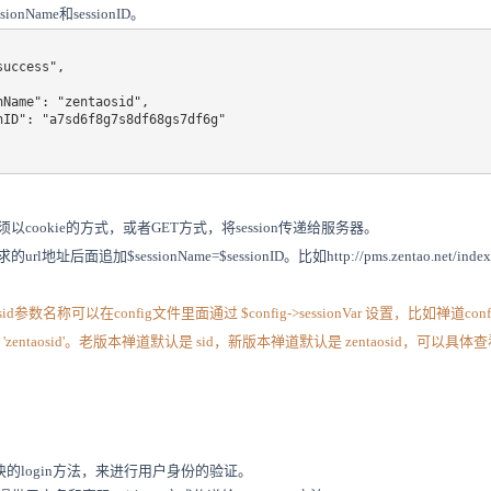
nName和sessionID。
cookie的方式，或者GET方式，将session传递给服务器。
址后面追加$sessionName=$sessionID。比如http://pms.zentao.net/index.
数名称可以在config文件里面通过 $config->sessionVar 设置，比如禅道config
ionVar = 'zentaosid'。老版本禅道默认是 sid，新版本禅道默认是 zentaosid，
。
模块的login方法，来进行用户身份的验证。