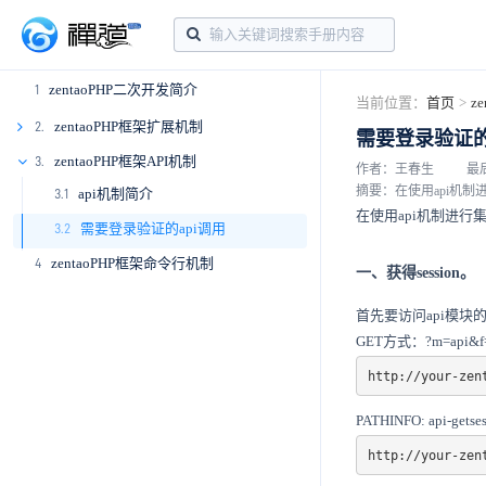
zentaoPHP二次开发简介
1
当前位置：
首页
>
z
zentaoPHP框架扩展机制
2.
需要登录验证的
2.1
zentaoPHP框架API机制
3.
作者：王春生
最后
摘要：在使用api机
api机制简介
2.2
3.1
在使用api机制进
需要登录验证的api调用
2.3
3.2
zentaoPHP框架命令行机制
4
2.4
一、获得session。
2.5
首先要访问api模块的ge
2.6
GET方式：?m=api&f=ge
2.7
http://your-zen
2.8
PATHINFO: api-getses
http://your-zen