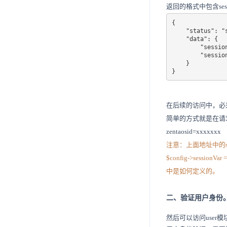
返回的格式中包含sessio
{

    "status": "success",

    "data": {

        "sessionName": "zentaosid",

        "sessionID": "a7sd6f8g7s8df68gs7df6g"

    }

}
在后续的访问中，必须以
简单的方式就是在请求的url地
zentaosid=xxxxxxx
注意：上面地址中的sid参
$config->sess
中是如何定义的。
二、验证用户身份
然后可以访问user