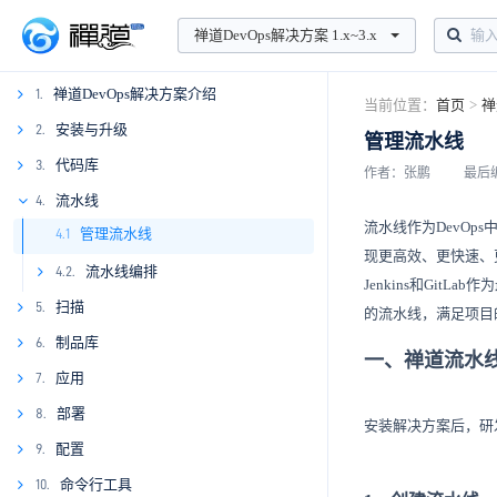
禅道DevOps解决方案 1.x~3.x
禅道DevOps解决方案介绍
1.
当前位置：
首页
>
禅
1.1
安装与升级
2.
管理流水线
2.1
代码库
3.
作者：张鹏
最后编辑
3.1
流水线
4.
流水线作为DevO
管理流水线
3.2
4.1
现更高效、更快速、
3.3
流水线编排
4.2.
Jenkins和Gi
3.4
4.2.1
扫描
5.
的流水线，满足项目
3.5
5.1
4.2.2
制品库
6.
一、禅道流水
3.6
5.2
6.1
4.2.3
应用
7.
3.7
5.3
7.1
4.2.4
部署
8.
安装解决方案后，研
3.8
5.4
8.1
4.2.5
配置
9.
3.9
5.5
8.2
4.2.6
命令行工具
10.
9.1.