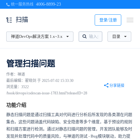
4006-8899-23
统一服务热线
扫描
登录/注册
禅道DevOps解决方案 1.x~3.x
目录
管理扫描问题
作者：禅道
最后编辑：翟晓剑 于 2025-07-02 15:33:30
分享链接
浏览量：3522
/book/devops/codescan-issue-1783.html?releaseID=28
功能介绍
静态扫描问题是通过扫描工具对代码进行分析后所发现的各类潜在问题
集合。这些问题涵盖代码缺陷、安全隐患等多个维度，基于预设的规则
和扫描方案进行检测。通过对静态扫描问题的管理，开发团队能够及时
发现并处理代码中的质量风险，与禅道的测试 - Bug模块联动，助力提