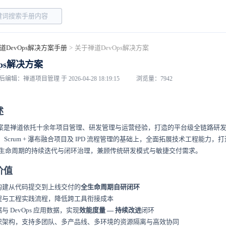
道DevOps解决方案手册
>
关于禅道DevOps解决方案
ps解决方案
后编辑：禅道项目管理 于 2026-04-28 18:19:15
浏览量：7942
述
 解决方案是禅道依托十余年项目管理、研发管理与运营经验，打造的平台级全链路研
布、Scrum + 瀑布融合项目及 IPD 流程管理的基础上，全面拓展技术工程能力，打
生命周期的持续迭代与闭环治理，兼顾传统研发模式与敏捷交付需求。
价值
构建从代码提交到上线交付的
全生命周期自研闭环
程与工程实践流程，降低跨工具衔接成本
 DevOps 应用数据，实现
效能度量 — 持续改进
闭环
织架构，支持多团队、多产品线、多环境的资源隔离与高效协同