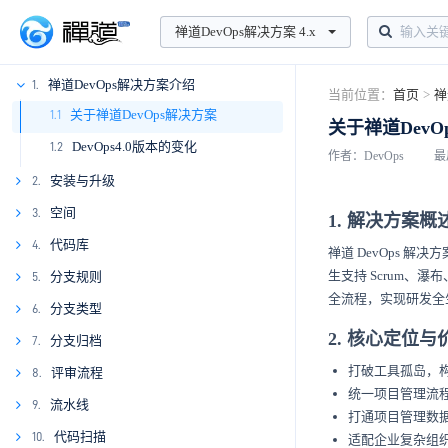
禅道DevOps解决方案 4.x
禅道DevOps解决方案介绍
1.
当前位置：
首页
>
禅
关于禅道DevOps解决方案
1.1
关于禅道DevO
DevOps4.0版本的变化
1.2
作者：DevOps
最
安装与升级
2.
2.1
空间
3.
1. 解决方案概
2.2
3.1
代码库
4.
禅道 DevOps
2.3
3.2
4.1
生支持 Scrum、瀑
分支规则
5.
全流程，实现研发全
4.2
5.1
分支类型
6.
2. 核心定位与
4.3
5.2
6.1
分支归档
7.
打破工具孤岛，
4.4
6.2
7.1
评审流程
8.
统一项目管理流
8.1
流水线
9.
打通项目管理数据与
8.2
9.1
代码扫描
10.
适配企业复杂组