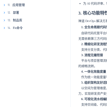
为 AI 代码评
8.3
9.2
10.1
应用管理
11.
10.2
11.1
部署
3. 核心功能特
12.
10.3
12.1
制品库
13.
禅道 DevOps 解决
1. 全生命周期代码
10.4
12.2
13.1
Fit命令
14.
自研代码托管平台功
10.5
12.3
13.2
14.1
无需依赖第三方代码
10.6
12.4
2. 精细化研发流
支持分支分类、代码
12.5
3. 流程无缝衔接
平台与项目管理流程
的顺畅流转。
4. 一体化效能度量
作为统一效能度量平
5. 组织架构友好适
以空间为管理维度，
力，实现研发资产安
6. 可视化流水线编
支持空间级、代码库