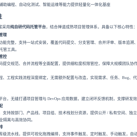
审、辅助编程、自动化测试、智能运维等能力提供轻量化一体化基座
性
方案采用
纯自研代码托管平台
，结合禅道成熟项目管理体系，具备以下核心特性
管理
能完整，支持一站式安装，覆盖代码提交、分支管理、合并评审、版本追溯
托管工具。
程管控
提交规范、合并流程等全面配置，提供细粒度权限管控，保障大规模团队协
、工程实践流程深度绑定，无需额外配置与改造，实现需求、任务、Bug、
台，无缝打通项目管理与 DevOps 应用数据，建立闭环反馈机制，支撑研发
配
支持按部门、产品线、项目组、技术栈划分资源，提供公开 / 私有空间、独
全隔离与高效协同。
排
级流水线，提供可视化拖拽编排，支持事件触发、定时触发、手动触发，自