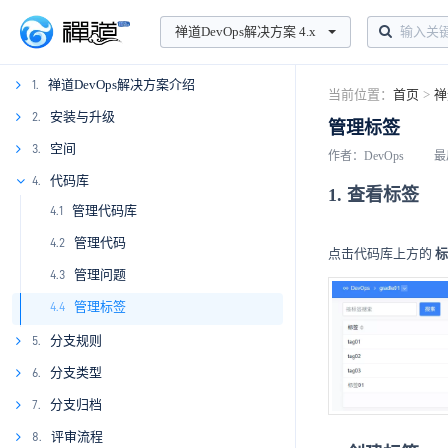
禅道DevOps解决方案 4.x
禅道DevOps解决方案介绍
1.
当前位置：
首页
>
禅
1.1
安装与升级
2.
管理标签
1.2
2.1
空间
3.
作者：DevOps
最
2.2
3.1
代码库
4.
1. 查看标签
管理代码库
2.3
3.2
4.1
管理代码
4.2
点击代码库上方的
标
管理问题
4.3
管理标签
4.4
分支规则
5.
5.1
分支类型
6.
5.2
6.1
分支归档
7.
6.2
7.1
评审流程
8.