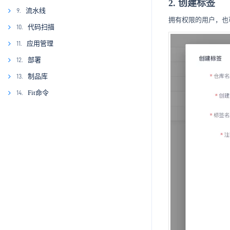
2. 创建标签
8.1
流水线
9.
拥有权限的用户，也
8.2
9.1
代码扫描
10.
8.3
9.2
10.1
应用管理
11.
10.2
11.1
部署
12.
10.3
12.1
制品库
13.
10.4
12.2
13.1
Fit命令
14.
10.5
12.3
13.2
14.1
10.6
12.4
12.5