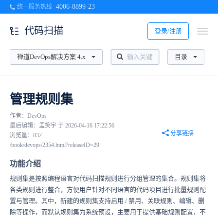
4006-8899-23
统一服务热线
代码扫描
登录/注册
禅道DevOps解决方案 4.x
目录
管理规则集
作者：DevOps
最后编辑：孟笑宇 于 2026-04-16 17:22:56
分享链接
浏览量：832
/book/devops/2354.html?releaseID=29
功能介绍
规则集是按照编程语言对代码扫描规则进行分组管理的集合。规则集将
各类规则进行整合，方便用户针对不同语言的代码项目进行批量规则配
置与管理。其中，新建的规则集支持启用 / 禁用、关联规则、编辑、删
除等操作，而默认规则集为系统预设，主要用于提供基础规则配置，不