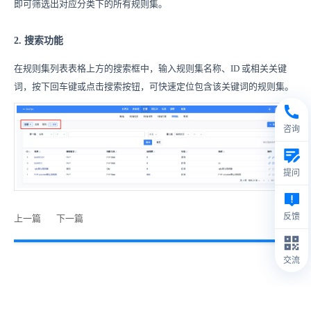
即可筛选出对应分类下的所有规则集。
2. 搜索功能
在规则集列表表格上方的搜索框中，输入规则集名称、ID 或相关关键
词，按下回车键或点击搜索按钮，可快速定位包含该关键词的规则集。
咨询
提问
反馈
上一篇
下一篇
交流