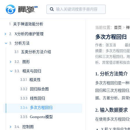
关于禅道效能分析
1
当前位置：
首页
>
禅
X分析的维护管理
2.
多次方程回归
分析方法
3.
2.1.
作者：张玉洁
最后
摘要：多次方程回归是
五类分析方法介绍
3.1
2.1.1
2.2.
归和三次方程回归，用
2.1.2
2.2.1
图形
3.2.
析、异常值诊断和拟合
2.1.3
2.2.2
3.2.1
相关与回归
3.3.
1. 分析方法简介
相关性
2.1.4
2.2.3
3.3.1
多次方程回归是一种
回归拟合图
3.3.2
回归和三次方程回归
据、方差分析、异常
线性回归
3.3.3
多次方程回归
3.3.4
2. 输入数据要求
Gompertz模型
3.3.5
在使用多次方程回归
控制图
3.4.
X 和 Y 字段