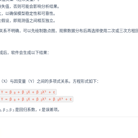
缺失值，否则可能会影响分析结果。
大，以确保模型稳定性和可靠性。
性假设，即观测值之间相互独立。
关系不明确，可以先绘制散点图，观察数据分布后再选择使用二次或三次方程
成后，软件会生成以下结果：
（X）与因变量（Y）之间的多项式关系。方程形式如下：
Y = β
+ β
X + β
X² + ε
0
1
2
Y = β
+ β
X + β
X² + β
X³ + ε
0
1
2
3
, β
, β
是回归系数，ε 是误差项。
1
2
3