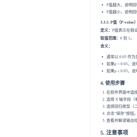
F值越大，说明
F值越小，说明
3.3.5. P值（P-value
定义：
P值表示在假
取值范围：
0 到 1。
含义：
通常以 0.05 
如果p < 0.
如果p ≥ 0.
4. 使用步骤
在软件界面中选择
选择 X 轴字段（
选择回归类型（
点击“保存”按钮
查看并解读输出
5. 注意事项