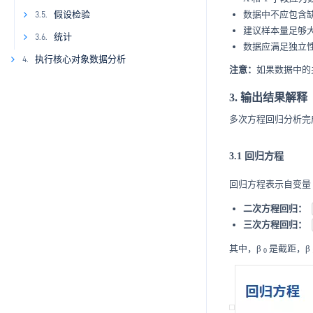
3.4.1
假设检验
数据中不应包含
3.5.
建议样本量足够
3.5.1
统计
3.6.
数据应满足独立
3.6.1
执行核心对象数据分析
4.
注意：
如果数据中的
4.1
3.6.2
3. 输出结果解释
4.2
3.6.3
多次方程回归分析完
4.3
4.4
3.1 回归方程
4.5
回归方程表示自变量
4.6
二次方程回归：
三次方程回归：
其中，β
是截距，β
0