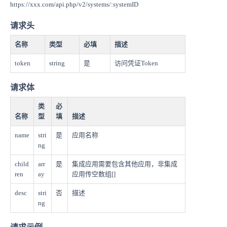
https://xxx.com/api.php/v2/systems/:systemID
请求头
名称
类型
必填
描述
token
string
是
访问凭证Token
请求体
类
必
名称
型
填
描述
name
stri
是
应用名称
ng
child
arr
是
集成应用需要包含其他应用，非集成
ren
ay
应用传空数组[]
desc
stri
否
描述
ng