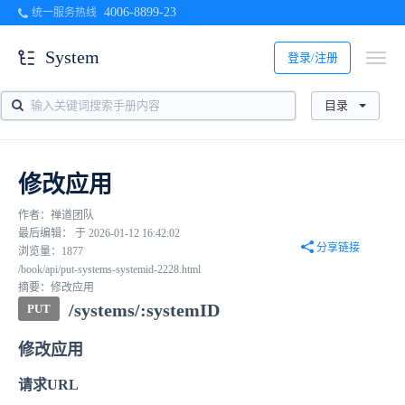
4006-8899-23
统一服务热线
System
登录/注册
目录
修改应用
作者：禅道团队
最后编辑： 于 2026-01-12 16:42:02
分享链接
浏览量：1877
/book/api/put-systems-systemid-2228.html
摘要：修改应用
/systems/:systemID
PUT
修改应用
请求URL