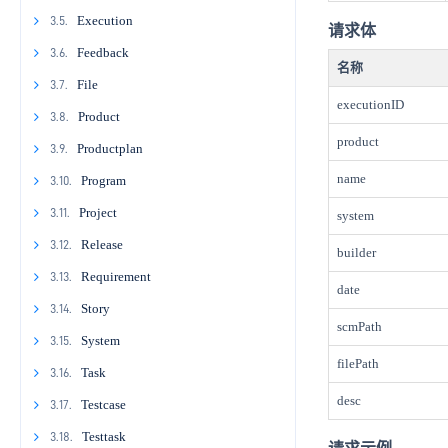
1.7.5
1.8.4
2.6.5
2.7.4
2.9.2
2.10.1
3.2.8
3.4.1
Execution
2.11.
3.5.
请求体
1.8.5
2.7.5
2.9.3
2.10.2
2.11.1
3.2.9
3.4.2
3.5.1
Feedback
2.12.
3.6.
名称
2.7.6
2.9.4
2.10.3
2.11.2
2.12.1
3.2.10
3.4.3
3.5.2
3.6.1
File
2.13.
3.7.
executionID
2.7.7
2.9.5
2.10.4
2.11.3
2.12.2
2.13.1
3.4.4
3.5.3
3.6.2
3.7.1
Product
2.14.
3.8.
product
2.7.8
2.9.6
2.10.5
2.11.4
2.12.3
2.13.2
2.14.1
3.4.5
3.5.4
3.6.3
3.7.2
3.8.1
Productplan
2.15.
3.9.
name
2.7.9
2.9.7
2.11.5
2.12.4
2.13.3
2.14.2
2.15.1
3.4.6
3.5.5
3.6.4
3.7.3
3.8.2
3.9.1
Program
2.16.
3.10.
2.9.8
2.11.6
2.12.5
2.13.4
2.14.3
2.15.2
2.16.1
3.4.7
3.5.6
3.6.5
3.8.3
3.9.2
3.10.1
Project
2.17.
3.11.
system
2.9.9
2.13.5
2.14.4
2.15.3
2.16.2
2.17.1
3.4.8
3.6.6
3.8.4
3.9.3
3.10.2
3.11.1
Release
2.18.
3.12.
builder
2.13.6
2.14.5
2.15.4
2.16.3
2.17.2
2.18.1
3.6.7
3.8.5
3.9.4
3.10.3
3.11.2
3.12.1
Requirement
3.13.
date
2.13.7
2.14.6
2.15.5
2.17.3
2.18.2
3.8.6
3.9.5
3.10.4
3.11.3
3.12.2
3.13.1
Story
3.14.
scmPath
2.13.8
2.14.7
2.15.6
2.17.4
2.18.3
3.10.5
3.11.4
3.12.3
3.13.2
3.14.1
System
3.15.
filePath
2.13.9
2.14.8
2.17.5
2.18.4
3.11.5
3.12.4
3.13.3
3.14.2
3.15.1
Task
3.16.
desc
2.13.10
2.14.9
2.17.6
2.18.5
3.13.4
3.14.3
3.15.2
3.16.1
Testcase
3.17.
2.13.11
2.17.7
3.13.5
3.14.4
3.15.3
3.16.2
3.17.1
Testtask
3.18.