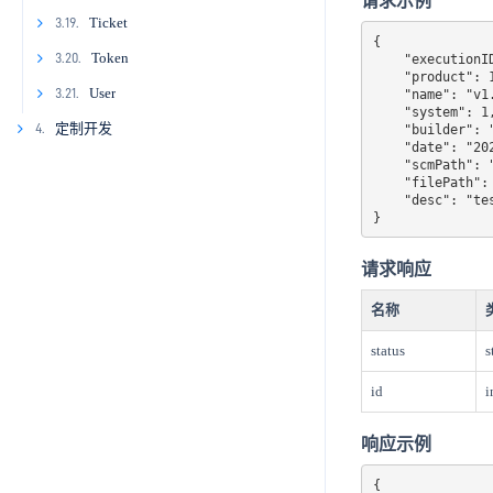
请求示例
2.13.12
3.13.6
3.14.5
3.16.3
3.17.2
3.18.1
Ticket
3.19.
{

3.13.7
3.14.6
3.16.4
3.17.3
3.18.2
3.19.1
Token
3.20.
    "executionID": 3,

    "product": 1,

3.13.8
3.14.7
3.16.5
3.17.4
3.18.3
3.19.2
3.20.1
User
3.21.
    "name": "v1.0",

    "system": 1,

3.14.8
3.16.6
3.17.5
3.18.4
3.19.3
3.21.1
定制开发
4.
    "builder": "admin",

    "date": "2026-01-01",

4.1
3.14.9
3.16.7
3.17.6
3.18.5
3.19.4
3.21.2
    "scmPath": "http:\/\/test.com\/git",

    "filePath": "http:\/\/test.com\/download",

4.2
3.14.10
3.16.8
3.17.7
3.18.6
3.19.5
3.21.3
    "desc": "test"

}
4.3
3.16.9
3.19.6
3.21.4
4.4
3.19.7
3.21.5
请求响应
4.5
名称
4.6
status
s
4.7
id
i
4.8
响应示例
4.9
4.10
{
