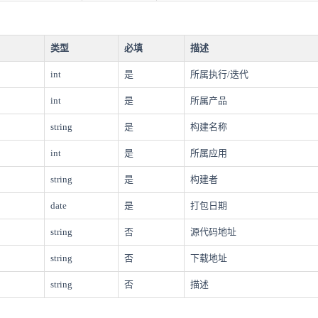
类型
必填
描述
int
是
所属执行/迭代
int
是
所属产品
string
是
构建名称
int
是
所属应用
string
是
构建者
date
是
打包日期
string
否
源代码地址
string
否
下载地址
string
否
描述