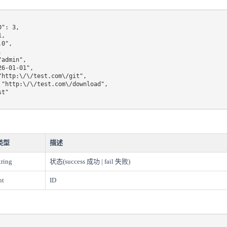
类型
描述
tring
状态(success 成功 | fail 失败)
nt
ID