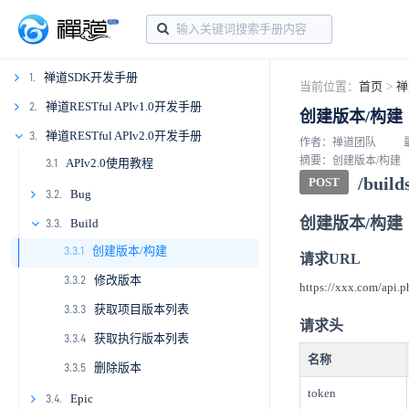
禅道SDK开发手册
1.
当前位置：
首页
>
禅
1.1
禅道RESTful APIv1.0开发手册
2.
创建版本/构建
1.2
2.1
禅道RESTful APIv2.0开发手册
3.
作者：禅道团队
摘要：创建版本/构建
APIv2.0使用教程
3.1
1.3.
2.2.
/build
POST
1.3.1
2.2.1
Bug
1.4.
2.3.
3.2.
创建版本/构建
1.3.2
1.4.1
2.3.1
3.2.1
Build
1.5.
2.4.
3.3.
创建版本/构建
1.4.2
1.5.1
2.3.2
2.4.1
3.2.2
3.3.1
1.6.
2.5.
请求URL
修改版本
1.4.3
1.5.2
1.6.1
2.4.2
2.5.1
3.2.3
3.3.2
1.7.
2.6.
https://xxx.com/api.p
获取项目版本列表
1.5.3
1.6.2
1.7.1
2.4.3
2.5.2
2.6.1
3.2.4
3.3.3
1.8.
2.7.
请求头
获取执行版本列表
1.6.3
1.7.2
1.8.1
2.4.4
2.5.3
2.6.2
2.7.1
3.2.5
3.3.4
2.8.
名称
删除版本
1.7.3
1.8.2
2.4.5
2.5.4
2.6.3
2.7.2
2.8.1
3.2.6
3.3.5
2.9.
token
1.7.4
1.8.3
2.4.6
2.5.5
2.6.4
2.7.3
2.8.2
2.9.1
3.2.7
Epic
2.10.
3.4.