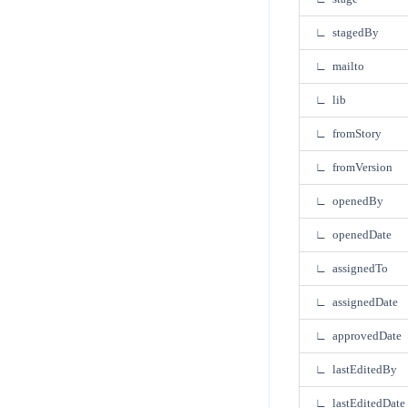
∟ stagedBy
∟ mailto
∟ lib
∟ fromStory
∟ fromVersion
∟ openedBy
∟ openedDate
∟ assignedTo
∟ assignedDate
∟ approvedDate
∟ lastEditedBy
∟ lastEditedDate