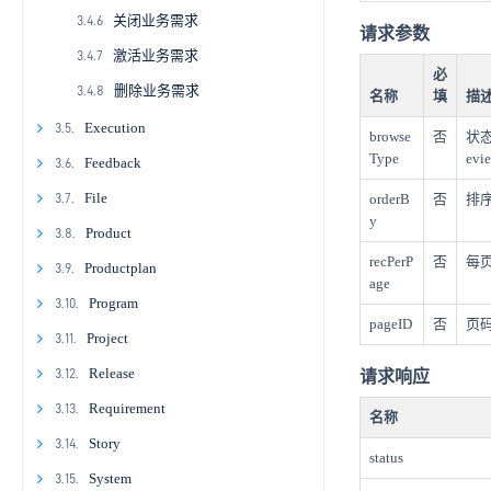
关闭业务需求
1.7.5
1.8.4
2.6.5
2.7.4
2.9.2
2.10.1
3.2.8
3.4.6
2.11.
请求参数
激活业务需求
1.8.5
2.7.5
2.9.3
2.10.2
2.11.1
3.2.9
3.4.7
2.12.
必
删除业务需求
2.7.6
2.9.4
2.10.3
2.11.2
2.12.1
3.2.10
3.4.8
2.13.
名称
填
描
2.7.7
2.9.5
2.10.4
2.11.3
2.12.2
2.13.1
Execution
2.14.
3.5.
browse
否
状态，
Type
evi
2.7.8
2.9.6
2.10.5
2.11.4
2.12.3
2.13.2
2.14.1
3.5.1
Feedback
2.15.
3.6.
2.7.9
2.9.7
2.11.5
2.12.4
2.13.3
2.14.2
2.15.1
3.5.2
3.6.1
File
2.16.
3.7.
orderB
否
排序(
y
2.9.8
2.11.6
2.12.5
2.13.4
2.14.3
2.15.2
2.16.1
3.5.3
3.6.2
3.7.1
Product
2.17.
3.8.
recPerP
否
每页
2.9.9
2.13.5
2.14.4
2.15.3
2.16.2
2.17.1
3.5.4
3.6.3
3.7.2
3.8.1
Productplan
2.18.
3.9.
age
2.13.6
2.14.5
2.15.4
2.16.3
2.17.2
2.18.1
3.5.5
3.6.4
3.7.3
3.8.2
3.9.1
Program
3.10.
pageID
否
页
2.13.7
2.14.6
2.15.5
2.17.3
2.18.2
3.5.6
3.6.5
3.8.3
3.9.2
3.10.1
Project
3.11.
2.13.8
2.14.7
2.15.6
2.17.4
2.18.3
3.6.6
3.8.4
3.9.3
3.10.2
3.11.1
Release
3.12.
请求响应
2.13.9
2.14.8
2.17.5
2.18.4
3.6.7
3.8.5
3.9.4
3.10.3
3.11.2
3.12.1
Requirement
3.13.
名称
2.13.10
2.14.9
2.17.6
2.18.5
3.8.6
3.9.5
3.10.4
3.11.3
3.12.2
3.13.1
Story
3.14.
status
2.13.11
2.17.7
3.10.5
3.11.4
3.12.3
3.13.2
3.14.1
System
3.15.