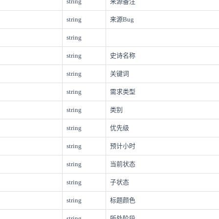
string
来源备注
string
来源Bug
string
string
史诗名称
string
关键词
string
需求类型
string
类别
string
优先级
string
预计小时
string
当前状态
string
子状态
string
标题颜色
string
所处阶段