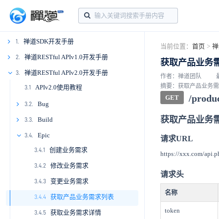
禅道SDK开发手册
1.
当前位置：
首页
>
禅
1.1
禅道RESTful APIv1.0开发手册
2.
获取产品业务
1.2
2.1
禅道RESTful APIv2.0开发手册
3.
作者：禅道团队
摘要：获取产品业务需
APIv2.0使用教程
3.1
1.3.
2.2.
/produ
GET
1.3.1
2.2.1
Bug
1.4.
2.3.
3.2.
获取产品业务
1.3.2
1.4.1
2.3.1
3.2.1
Build
1.5.
2.4.
3.3.
1.4.2
1.5.1
2.3.2
2.4.1
3.2.2
3.3.1
Epic
1.6.
2.5.
3.4.
请求URL
创建业务需求
1.4.3
1.5.2
1.6.1
2.4.2
2.5.1
3.2.3
3.3.2
3.4.1
1.7.
2.6.
https://xxx.com/api.p
修改业务需求
1.5.3
1.6.2
1.7.1
2.4.3
2.5.2
2.6.1
3.2.4
3.3.3
3.4.2
1.8.
2.7.
请求头
变更业务需求
1.6.3
1.7.2
1.8.1
2.4.4
2.5.3
2.6.2
2.7.1
3.2.5
3.3.4
3.4.3
2.8.
名称
获取产品业务需求列表
1.7.3
1.8.2
2.4.5
2.5.4
2.6.3
2.7.2
2.8.1
3.2.6
3.3.5
3.4.4
2.9.
token
获取业务需求详情
1.7.4
1.8.3
2.4.6
2.5.5
2.6.4
2.7.3
2.8.2
2.9.1
3.2.7
3.4.5
2.10.