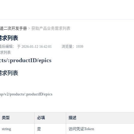
道二次开发手册
>
获取产品业务需求列表
需求列表
最后编辑： 于 2026-01-12 16:42:01
浏览量：1939
求列表
cts/:productID/epics
需求列表
hp/v2/products/:productID/epics
类型
必填
描述
string
是
访问凭证Token