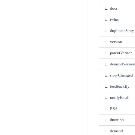
∟ docs
∟ twins
∟ duplicateStory
∟ version
∟ parentVersion
∟ demandVersio
∟ storyChanged
∟ feedbackBy
∟ notifyEmail
∟ BSA
∟ duration
∟ demand