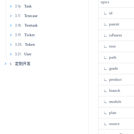
epics
2.13.12
3.11.5
3.12.4
3.13.3
3.14.2
3.15.1
Task
3.16.
∟ id
3.13.4
3.14.3
3.15.2
3.16.1
Testcase
3.17.
∟ parent
3.13.5
3.14.4
3.15.3
3.16.2
3.17.1
Testtask
3.18.
3.13.6
3.14.5
3.16.3
3.17.2
3.18.1
Ticket
3.19.
∟ isParent
3.13.7
3.14.6
3.16.4
3.17.3
3.18.2
3.19.1
Token
3.20.
∟ root
3.13.8
3.14.7
3.16.5
3.17.4
3.18.3
3.19.2
3.20.1
User
3.21.
∟ path
3.14.8
3.16.6
3.17.5
3.18.4
3.19.3
3.21.1
定制开发
4.
∟ grade
4.1
3.14.9
3.16.7
3.17.6
3.18.5
3.19.4
3.21.2
∟ product
4.2
3.14.10
3.16.8
3.17.7
3.18.6
3.19.5
3.21.3
∟ branch
4.3
3.16.9
3.19.6
3.21.4
4.4
3.19.7
3.21.5
∟ module
4.5
∟ plan
4.6
∟ source
4.7