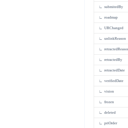
∟ submitedBy
∟ roadmap
∟ URChanged
∟ unlinkReason
∟ retractedReaso
∟ retractedBy
∟ retractedDate
∟ verifiedDate
∟ vision
∟ frozen
∟ deleted
∟ priOrder