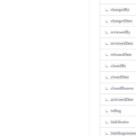
∟ changedBy
∟ changedDate
∟ reviewedBy
∟ reviewedDate
∟ releasedDate
∟ closedBy
∟ closedDate
∟ closedReason
∟ activatedDate
∟ toBug
∟ linkStories
∟ linkRequireme