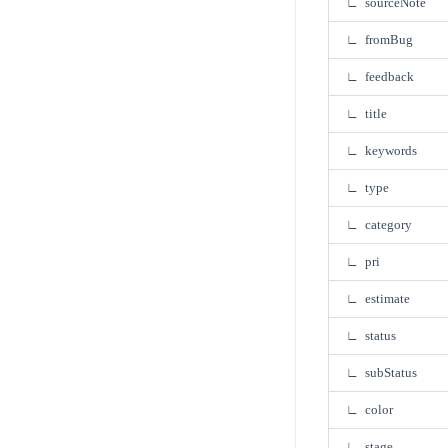
∟ sourceNote
4.8
∟ fromBug
4.9
∟ feedback
4.10
∟ title
4.11
4.12
∟ keywords
∟ type
∟ category
∟ pri
∟ estimate
∟ status
∟ subStatus
∟ color
∟ stage