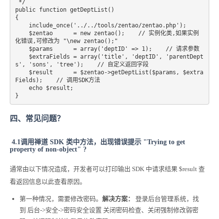
 */

public function getDeptList()

{

    include_once('../../tools/zentao/zentao.php');

    $zentao      = new zentao();    // 实例化类,如果实例
化错误,可修改为 "\new zentao();"

    $params      = array('deptID' => 1);    // 请求参数

    $extraFields = array('title', 'deptID', 'parentDept
s', 'sons', 'tree');    // 自定义返回字段

    $result      = $zentao->getDeptList($params, $extra
Fields);    // 调用SDK方法

    echo $result;

}
四、常见问题？
4.1调用禅道 SDK 类中方法，出现错误提示 "Trying to get
property of non-object" ?
通常由以下情况造成，开发者可以打印输出 SDK 中请求结果 $result 查
看返回信息以此查看原因。
第一种情况，需要修改密码。
解决方案：
登录后台管理系统，找
到 后台->安全->密码安全设置 关闭密码检查、关闭强制修改弱密