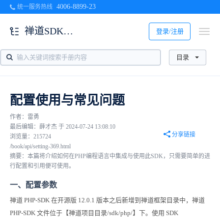
4006-8899-23
统一服务热线
禅道SDK开发手册
登录/注册
目录
配置使用与常见问题
作者：雷勇
最后编辑：薛才杰 于 2024-07-24 13:08:10
分享链接
浏览量：215724
/book/api/setting-369.html
摘要：本篇将介绍如何在PHP编程语言中集成与使用此SDK，只需要简单的进
行配置和引用便可使用。
一、配置参数
禅道 PHP-SDK 在开源版 12.0.1 版本之后新增到禅道框架目录中，禅道
PHP-SDK 文件位于【禅道
项目目录/sdk/php/
】下。使用 SDK