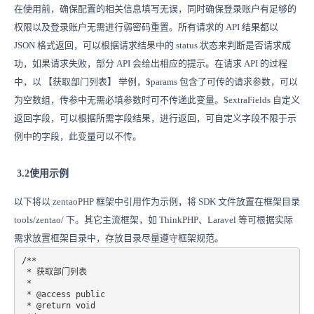
在使用前，确保配置的相关信息填写无误，同时确保登录账户有足够的
权限以及登录账户无需进行弱密码重置。所有请求的 API 结果都以
JSON 格式返回，可以根据请求结果中的 status 状态来判断是否请求成
功，如果请求失败，部分 API 会给出相应的提示。在请求 API 的过程
中，以 【获取部门列表】 举例，$params 包含了可传的请求参数，可以
为空数组，传参中无需必填参数时可不传递此变量。$extraFields 自定义
返回字段，可以根据所需字段结果，进行返回，可自定义字段不限于示
例中的字段，此变量可以不传。
3.2使用示例
以下将以 zentaoPHP 框架中引用作为示例，将 SDK 文件放置在框架目录
tools/zentao/ 下。其它主流框架，如 ThinkPHP、Laravel 等可根据实际
需求放置框架目录中，存放目录尽量遵守框架规范。
/**

 * 获取部门列表

 * 

 * @access public

 * @return void
