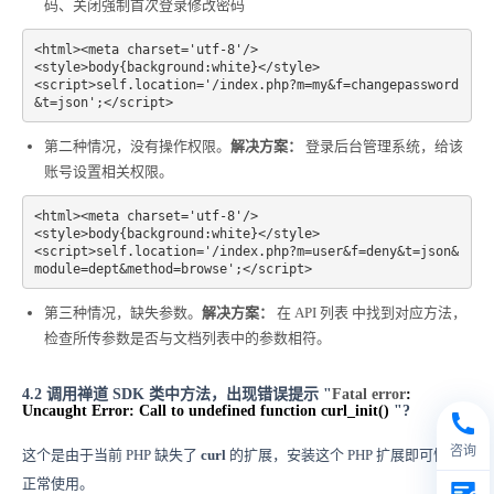
码、关闭强制首次登录修改密码
<html><meta charset='utf-8'/>

<style>body{background:white}</style>

<script>self.location='/index.php?m=my&f=changepassword
&t=json';</script>
第二种情况，没有操作权限。
解决方案：
登录后台管理系统，给该
账号设置相关权限。
<html><meta charset='utf-8'/>

<style>body{background:white}</style>

<script>self.location='/index.php?m=user&f=deny&t=json&
module=dept&method=browse';</script>
第三种情况，缺失参数。
解决方案：
在
API 列表
中找到对应方法，
检查所传参数是否与文档列表中的参数相符。
4.2 调用禅道 SDK 类中方法，出现错误提示
"
Fatal error
:
Uncaught Error: Call to undefined function curl_init()
"?
咨询
这个是由于当前 PHP 缺失了
curl
的扩展，安装这个 PHP 扩展即可恢复
正常使用。