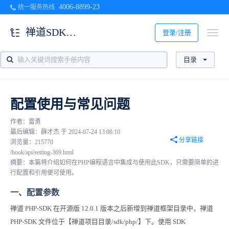
4006-8899-23
统一服务热线
禅道SDK开发手册
登录/注册
目录
配置使用与常见问题
作者：雷勇
最后编辑：薛才杰 于 2024-07-24 13:08:10
分享链接
浏览量：215770
/book/api/setting-369.html
摘要：本篇将介绍如何在PHP编程语言中集成与使用此SDK，只需要简单的进
行配置和引用便可使用。
一、配置参数
禅道 PHP-SDK 在开源版 12.0.1 版本之后新增到禅道框架目录中，禅道
PHP-SDK 文件位于【禅道
项目目录/sdk/php/
】下。使用 SDK