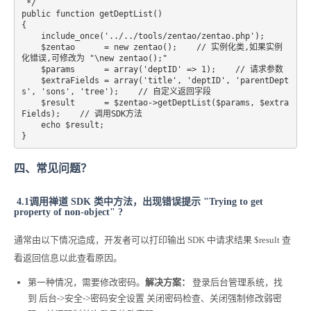
 */

public function getDeptList()

{

    include_once('../../tools/zentao/zentao.php');

    $zentao      = new zentao();    // 实例化类,如果实例
化错误,可修改为 "\new zentao();"

    $params      = array('deptID' => 1);    // 请求参数

    $extraFields = array('title', 'deptID', 'parentDept
s', 'sons', 'tree');    // 自定义返回字段

    $result      = $zentao->getDeptList($params, $extra
Fields);    // 调用SDK方法

    echo $result;

}
四、常见问题？
4.1调用禅道 SDK 类中方法，出现错误提示 "Trying to get
property of non-object" ?
通常由以下情况造成，开发者可以打印输出 SDK 中请求结果 $result 查
看返回信息以此查看原因。
第一种情况，需要修改密码。
解决方案：
登录后台管理系统，找
到 后台->安全->密码安全设置 关闭密码检查、关闭强制修改弱密