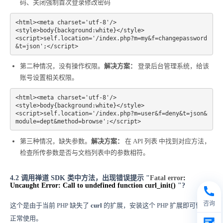
码、关闭强制首次登录修改密码
<html><meta charset='utf-8'/>

<style>body{background:white}</style>

<script>self.location='/index.php?m=my&f=changepassword
&t=json';</script>
第二种情况，没有操作权限。
解决方案：
登录后台管理系统，给该
账号设置相关权限。
<html><meta charset='utf-8'/>

<style>body{background:white}</style>

<script>self.location='/index.php?m=user&f=deny&t=json&
module=dept&method=browse';</script>
第三种情况，缺失参数。
解决方案：
在
API 列表
中找到对应方法，
检查所传参数是否与文档列表中的参数相符。
4.2 调用禅道 SDK 类中方法，出现错误提示
"
Fatal error
:
Uncaught Error: Call to undefined function curl_init()
"?
咨询
这个是由于当前 PHP 缺失了
curl
的扩展，安装这个 PHP 扩展即可恢复
正常使用。