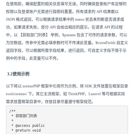
在使用前，确保配置的相关信息填写无误，同时确保登录账户有足够的
权限以及登录账户无需进行弱密码重置。所有请求的 API 结果都以
JSON 格式返回，可以根据请求结果中的 status 状态来判断是否请求成
功，如果请求失败，部分 API 会给出相应的提示。在请求 API 的过程
中，以 【获取部门列表】 举例，$params 包含了可传的请求参数，可以
为空数组，传参中无需必填参数时可不传递此变量。$extraFields 自定义
返回字段，可以根据所需字段结果，进行返回，可自定义字段不限于示
例中的字段，此变量可以不传。
3.2使用示例
以下将以 zentaoPHP 框架中引用作为示例，将 SDK 文件放置在框架目录
tools/zentao/ 下。其它主流框架，如 ThinkPHP、Laravel 等可根据实际
需求放置框架目录中，存放目录尽量遵守框架规范。
/**

 * 获取部门列表

 * 

 * @access public

 * @return void
