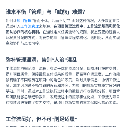
谁来平衡「管理」与「赋能」难题？
如何让
项目管理
“管而不死，活而不乱”？面对这种情况，大多数企业会
通过引入
工作流管理
来规避。
在项目管理过程中，工作流是规范和优化
团队协作的核心机制。
它通过定义任务流转的规则、状态变更的逻辑以
及权责分配的方式，将复杂的项目管理过程结构化、透明化，从而实现
高效协作与风险可控。
弥补管理漏洞，告别“人治”混乱
工作流能够规范项目流程，有助于优化资源分配，保障项目按时交付，
提升项目质量，保障最终交付成果的质量，提高客户满意度。工作流能
够明确了不同成员在项目中的角色和职责，及时共享信息、协调工作进
度，减少因沟通不畅导致的误解和冲突，为项目的成功实施奠定良好的
基础。同时，通过对工作流执行过程中的数据进行收集和分析，项目管
理团队能够总结经验教训，发现流程中的瓶颈和优化点，工作流为项目
的持续改进提供了有力支持，是项目成功实施的重要保障和核心要素。
工作流虽好，但不可“削足适履”