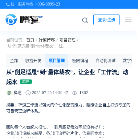
4006-8899-23
统一服务热线
登录/注册
当前位置：
首页
>
禅道博客
>
项目管理
>
从“削足适履”到“量体裁衣”，让企业「工作流」动起来
全部
敏捷开发
项目管理
极限编程
自动化测试
数字化
从“削足适履”到“量体裁衣”，让企业「工作流」动
起来
原创
1862
禅道
2025-07-25 14:59:47
📘
摘要：禅道工作流以强大的个性化配置能力，赋能企业自主打造专属的
项目管理流程体系。
团队每个人看起来很忙，一到月底复盘效率却没有提升；
企业部门墙越来越厚，各部门流程碎片化，信息同步难；