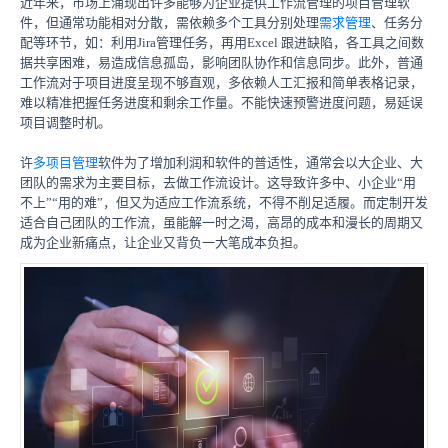
近年来，市场上涌现出许多能够为企业提供工作流管理的项目管理软
件，但通常功能相对分散，需依赖多个工具分别处理
需求管理
、任务分
配等环节，如：利用Jira管理任务，再用Excel 跟进缺陷，各工具之间数
据共享困难，易造成信息孤岛，影响团队协作和信息同步。此外，普通
工作流对于项目进度呈现不够直观，多依赖人工汇报和简单表格记录，
难以精准把握任务进度和剩余工作量。不能快速预警进度问题，易延误
项目调整时机。
许
多项目管理
软件为了增加利润和软件的普适性，通常会以大企业、大
团队的需求为主要目标，去做工作流设计。这导致许多中、小企业“用
不上”“用的难”，但又为适应工作流系统，不得不削足适履。而定制开发
适合自己团队的工作流，虽能解一时之渴，高昂的成本和漫长的周期又
成为企业新痛点，让企业又背负一大笔成本负担。