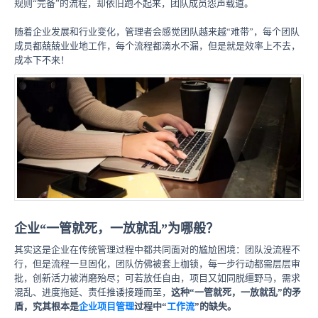
规则“完备”的流程，却依旧跑不起来，团队成员怨声载道。
随着企业发展和行业变化，管理者会感觉团队越来越“难带”，每个团队
成员都兢兢业业地工作，每个流程都滴水不漏，但是就是效率上不去，
成本下不来！
企业“一管就死，一放就乱”为哪般？
其实这是企业在传统管理过程中都共同面对的尴尬困境：团队没流程不
行，但是流程一旦固化，团队仿佛被套上枷锁，每一步行动都需层层审
批，创新活力被消磨殆尽；可若放任自由，项目又如同脱缰野马，需求
混乱、进度拖延、责任推诿接踵而至，
这种“一管就死，一放就乱”的矛
盾，究其根本是
企业项目管理
过程中“
工作流
”的缺失。