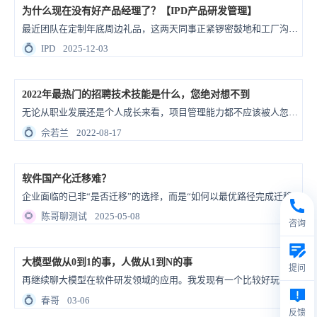
为什么现在没有好产品经理了？【IPD产品研发管理】
最近团队在定制年底周边礼品，这两天同事正紧锣密鼓地和工厂沟通细节：定制模具的费用标准，模具费打样有问题不退还，打样费能否冲抵大货的订单金额等等。 “你们确定好哈，打样有问题模具费不退还”，工厂的这句话让本来很笃定的同事开始犹豫，随后又重新做了设计稿的评审确认。 这件事还是让人蛮有感触的：当责任有了具体的金额或数值，我们看待问题的视角和态度好像会立刻变得不一样。 ...
💍
IPD
2025-12-03
2022年最热门的招聘技术技能是什么，您绝对想不到
无论从职业发展还是个人成长来看，项目管理能力都不应该被人忽视，人人都可以是项目经理。
💍
佘若兰
2022-08-17
软件国产化迁移难？
企业面临的已非“是否迁移”的选择，而是“如何以最优路径完成迁移”的实战考验。
🌻
陈哥聊测试
2025-05-08
咨询
大模型做从0到1的事，人做从1到N的事
提问
再继续聊大模型在软件研发领域的应用。我发现有一个比较好玩的现象，就是让大模型从0到1做事很容易，但后面让它继续从1到N就比较难。而咱们碳基人类恰恰相反，做事情开头是难的，但开完头之后从1到N是容易的。 比如做个软件，从0开始的话，需要调研需求、整理产品结构、做技术选型、做架构设计、确定排期。然后产品、开发、测试忙忙活活搞一阵子，迭代几次，才有可能搞个M...
💍
春哥
03-06
反馈