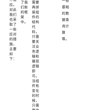
一些
了我
需要
应。
基础
们新
再拼
对此
的框
装组
的数
我们
架
件的
也采
据查
中。
结构
取了
询计
代
一些
码，
算
应对
只需
等。
的措
要关
施，
注业
主要
务逻
如
辑和
下：
展现
逻辑
即
可。
当组
件有
变化
的时
候，
只需