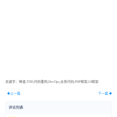
关键字
：禅道,TDD,代码重构,DevOps,业务代码,PHP框架,UI框架
上一篇
下一篇
评论列表