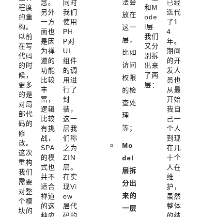
法会
念。
同时
已经
程度
和M
另外
我们
迭代
放在
的重
ode
一方
使用
了1
构。
l层
这一
面也
PH
4
以前
我们
层，
是因
P对
年。
在写
又分
为禅
UI
期间
比如
代码
别拆
道的
组件
的开
访问
的时
出来
功能
的调
发人
候，
了两
权限
比较
用进
员也
更多
层：
丰
行了
从最
的检
的是
富，
封
开始
查处
对局
逻辑
装，
我自
部代
理
比较
这一
己一
码的
等；
有挑
层我
个人
修
战，
们称
到现
改。
Mo
SPA
之为
在几
这次
的模
ZIN
十个
del
重构
式也
层。
人在
层拆
我们
并不
在实
维
需要
分出
适合
现Vi
护，
对整
来的
禅道
ew
虽然
个模
的这
层代
整体
一层
块的
种应
码的
的结