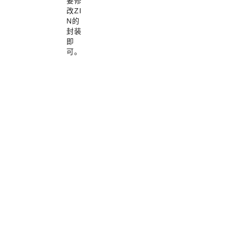
要修
改ZI
N的
封装
即
可。