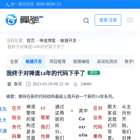
4006-8899-23
统一服务热线
登录/注册
当前位置：
首页
>
禅道博客
>
敏捷开发
>
我终于对禅道14年的代码下手了
全部
敏捷开发
项目管理
极限编程
自动化测试
数字化
我终于对禅道14年的代码下手了
原创
24089
春哥
2023-05-29 09:22:50
📘
摘要：期待在新的代码结构基础上再开启一个新的14年系列。
禅道
通过
跟大
从
五
在开
UI
在对
首先
其中
整体
这两
家说
月
份
始业
框架
业务
Co
的架
层的
说我
开
让大
构还
拆
们的
始，
务代
我们
ntr
代码
家通
是多
分，
背
我们
olle
码重
也做
重构
页面
我们
景。
对禅