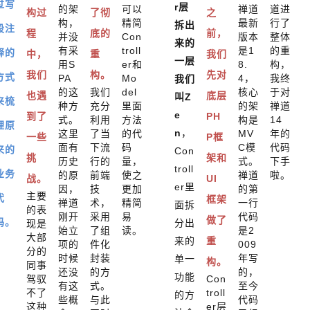
过写
r层
的架
可以
禅道
道进
构过
了彻
之
构，
精简
最新
行了
拆出
段注
程
底的
前，
并没
Con
版本
整体
来的
有采
troll
是1
的重
释的
中，
重
我们
一层
用S
er和
8.
构，
我们
构。
先对
方式
PA
Mo
4，
我终
我们
的这
我们
del
核心
于对
也遇
底层
叫Z
来梳
种方
充分
里面
的架
禅道
e
到了
PH
式。
利用
方法
构是
14
理原
n
，
这里
了当
的代
MV
年的
一些
P框
面有
下流
码
C模
代码
来的
Con
挑
架和
历史
行的
量，
式。
下手
troll
业务
的原
前端
使之
禅道
啦。
战。
UI
er里
因，
技
更加
的第
主要
代
框架
禅道
术，
精简
一行
面拆
的表
刚开
采用
易
代码
做了
码。
分出
现是
始立
了组
读。
是2
大部
来的
重
项的
件化
009
分的
时候
封装
年写
单一
构。
同事
还没
的方
的，
功能
驾驭
Con
有这
式。
至今
不了
troll
的方
些概
与此
代码
这种
er层