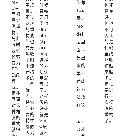
MV
叫做
用场
时候
构还
C三
Tao
景。
只需
算良
层都
不过
要用
好，
层
，
需要
这次
类似
但也
Mo
做重
的重
dta
不可
构，
del
构我
ble
否认
与此
们也
($p
的是
层里
同时
充分
ara
代码
面拆
我们
吸收
ms)
里的
还转
分出
了时
这样
坏味
变为
来的
下流
的方
道越
TD
行技
法调
来越
单一
D的
术的
用就
多。
模
功能
一些
可以
是需
式。
的方
优
了。
要进
很多
点，
这样
行一
法放
同事
将它
做的
次彻
在这
对这
们必
好处
底的
种程
一
要的
就是
重构
度的
特性
Vie
了。
层，
重构
都融
w层
比如
就很
入到
就不
不适