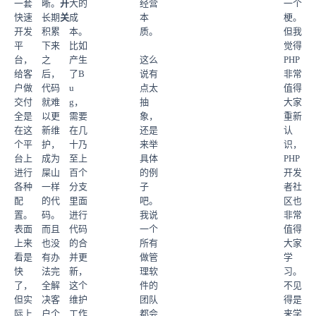
一套
晰。
开
大的
经营
一个
快速
长期
关
成
本
梗。
开发
积累
本。
质。
但我
平
下来
比如
觉得
台，
之
产生
这么
PHP
给客
后，
了B
说有
非常
户做
代码
u
点太
值得
交付
就难
g，
抽
大家
全是
以更
需要
象，
重新
在这
新维
在几
还是
认
个平
护，
十乃
来举
识，
台上
成为
至上
具体
PHP
进行
屎山
百个
的例
开发
各种
一样
分支
子
者社
配
的代
里面
吧。
区也
置。
码。
进行
我说
非常
表面
而且
代码
一个
值得
上来
也没
的合
所有
大家
看是
有办
并更
做管
学
快
法完
新，
理软
习。
了，
全解
这个
件的
不见
但实
决客
维护
团队
得是
际上
户个
工作
都会
来学