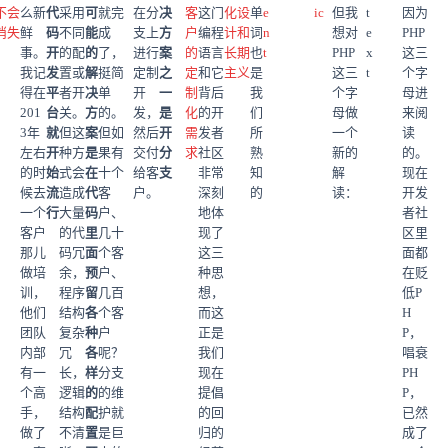
不会
么新
代
采用
可
就完
在分
决
客
这门
化设
单
e
ic
但我
t
因为
消失
鲜
码
不同
能
成
支上
方
户
编程
计和
词
n
想对
e
PHP
事。
开
的配
的
了，
进行
案
的
语言
长期
也
t
PHP
x
这三
我记
发
置或
解
挺简
定制
之
定
和它
主义
是
这三
t
个字
得在
平
者开
决
单
开
一
制
背后
我
个字
母进
201
台
关。
方
的。
发，
是
化
的开
们
母做
来阅
3年
就
但这
案
但如
然后
开
需
发者
所
一个
读
左右
开
种方
是
果有
交付
分
求
社区
熟
新的
的。
的时
始
式会
在
十个
给客
支
非常
知
解
现在
候去
流
造成
代
客
户。
深刻
的
读：
开发
一个
行
大量
码
户、
地体
者社
客户
的代
里
几十
现了
区里
那儿
码冗
面
个客
这三
面都
做培
余，
预
户、
种思
在贬
训，
程序
留
几百
想，
低P
他们
结构
各
个客
而这
H
团队
复杂
种
户
正是
P，
内部
冗
各
呢？
我们
唱衰
有一
长，
样
分支
现在
PH
个高
逻辑
的
的维
提倡
P，
手，
结构
配
护就
的回
已然
做了
不清
置
是巨
归的
成了