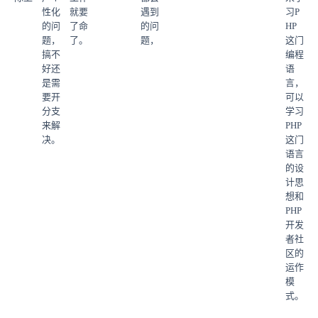
性化
就要
遇到
习P
的问
了命
的问
HP
题，
了。
题，
这门
搞不
编程
好还
语
是需
言，
要开
可以
分支
学习
来解
PHP
决。
这门
语言
的设
计思
想和
PHP
开发
者社
区的
运作
模
式。