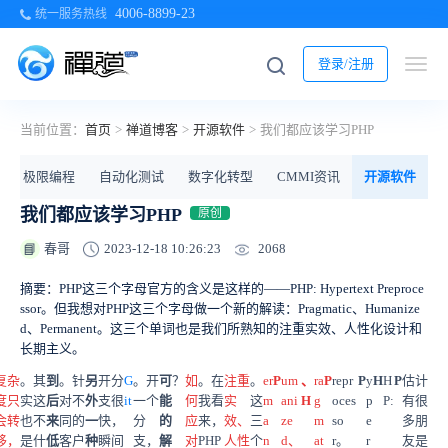
4006-8899-23
统一服务热线
登录/注册
当前位置：
首页
>
禅道博客
>
开源软件
>
我们都应该学习PHP
极限编程
自动化测试
数字化转型
CMMI资讯
开源软件
我们都应该学习PHP
原创
2068
春哥
2023-12-18 10:26:23
📘
摘要：PHP这三个字母官方的含义是这样的——PHP: Hypertext Preproce
ssor。但我想对PHP这三个字母做一个新的解读：Pragmatic、Humanize
d、Permanent。这三个单词也是我们所熟知的注重实效、人性化设计和
长期主义。
复杂
。其
到
。针
另
开分
G
。开
可
？
如
。在
注重
。
er
P
um
、
ra
P
repr
P
y
H
H
P
估计
度只
实这
后
对不
外
支很
it
一个
能
何
我看
实
这
m
ani
H
g
oces
p
P:
有很
会转
也不
来
同的
一
快，
分
的
应
来，
效、
三
a
ze
m
so
e
多朋
移，
是什
低
客户
种
瞬间
支，
解
对
PHP
人性
个
n
d、
at
r。
r
友是