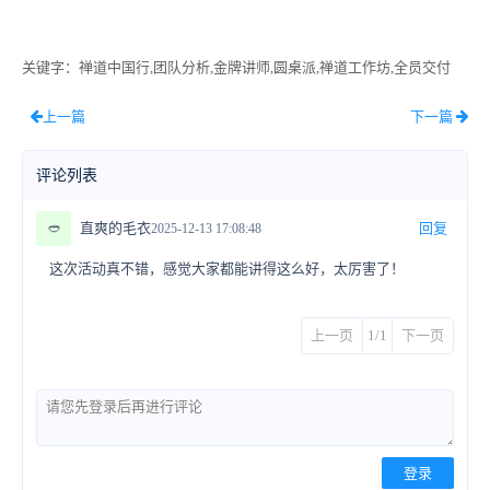
关键字
：禅道中国行,团队分析,金牌讲师,圆桌派,禅道工作坊,全员交付
上一篇
下一篇
评论列表
🥙
直爽的毛衣
回复
2025-12-13 17:08:48
这次活动真不错，感觉大家都能讲得这么好，太厉害了！
上一页
1/1
下一页
登录