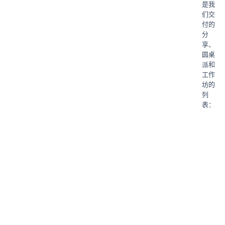
是我
们交
付的
分
享、
圆桌
派和
工作
坊的
列
表：