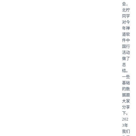
松
过
捷：
与
背
坊
需
件
困
化
坊》
与
做
化
v
要
速
挑
享
乐》
事
会，
提
积
S
实
后
求
研
境》
敏
工
术》
项
敏
O
做
进
战：
圆
儿》
北柠
升
分
A
践》
的
管
发
圆
捷》
作
分
目》
捷
p
计
阶
共
桌
分
同学
研
提
F
工
秘
理》
中
桌
工
坊
享
分
探
s
划》
指
创
派
享
对今
发
高
e
作
密》
分
的
派
作
享
索》
落
分
南》
时
年禅
效
研
工
坊
分
享
应
坊
分
地
享
分
刻》
道软
能》
发
作
享
用
享
的
享
圆
件中
工
效
坊》
和
关
桌
国行
作
能
工
落
键
派
活动
坊
的》
作
地》
路
做了
分
坊
分
径》
总
享
享
分
结。
享
一些
基础
的数
据跟
大家
分享
下。
202
3年
我们