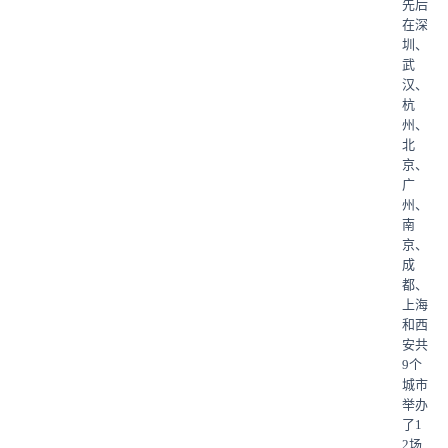
先后
在深
圳、
武
汉、
杭
州、
北
京、
广
州、
南
京、
成
都、
上海
和西
安共
9个
城市
举办
了1
2场