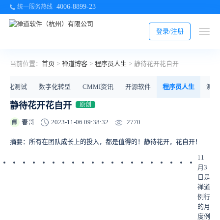
4006-8899-23
统一服务热线
登录/注册
当前位置：
首页
>
禅道博客
>
程序员人生
>
静待花开花自开
自动化测试
数字化转型
CMMI资讯
开源软件
程序员人生
测试
静待花开花自开
原创
2770
春哥
2023-11-06 09:38:32
📘
摘要：所有在团队成长上的投入，都是值得的！静待花开，花自开！
11
《可
《我
《玩
《需
《我
《社
《如
《
A
《打
《敏
《
看
《客
《以
《诺
《深
《敏
《敏
《
敏
《游
《项
《
需
月3
视
们
转
求
发
交
何
I
破
捷
板
户
产
基
度
捷
捷
捷
戏
目
求
日是
化
是
规
排
现
奇
正
G
项
转
应
成
品
亚
解
项
新
转
化
问
管
禅道
看
如
模
序
了
遇》
确
C
目
型-
用
功
的
的
析
目
人
型
敏
题
理
例行
板，
何
化
方
数
游
地
在
管
游
工
的
思
规
D
为
的
中
捷
》
消
那
的月
轻
通
敏
法
字
戏
做
软
理
戏
作
道
维
模
e
何
快
的
分
消
些
度例