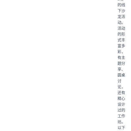
的线
下沙
龙活
动。
活动
的形
式丰
富多
彩，
有主
题分
享、
圆桌
讨
论，
还有
精心
设计
过的
工作
坊。
以下