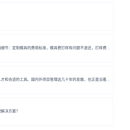
最近团队在定制年底周边礼品，这两天同事正紧锣密鼓地和工厂沟通细节：定制模具的费用标准，模具费打样有问题不退还，打样费能否冲抵大货的订单金额等等。 “你们确定好哈，打样有问题模具费不退还”，工厂的这句话让本来很笃定的同事开始犹豫，随后又重新做了设计稿的评审确认。 这件事还是让人蛮有感触的：当责任有了具体的金额或数值，我们看待问题的视角和态度好像会立刻变得不一样。 ...
不管什么样的行业，要想做成一件事情，都需要好的流程、优秀的人才和合适的工具。国内外项目管理这几十年的发展，也正是沿着这三个方向在深化。
理解决方案？