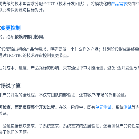
优先级的技术型需求分配至TDT（技术开发团队），将模块化的
产品需求
交由P
以此确保资源与目标对齐。
成
变更控制
的，必须
依赖跨部门协同
。
念阶段要输出初始产品包需求，明确要做一个什么样的产品；计划阶段形成最终
过TR1-TR6的技术评审控制变更节点。
估对成本、进度、产品路标的影响，只有通过评审才能推进，避免“边开发边改
市场说了算
于产品开发的全过程，不仅有团队内部验证，还有客户/市场的外部验证。
再检查，而是贯穿整个开发过程
。在这一阶段中，既有
单元测试
、系统
测试
等
验证。
，验证包括模块需求、子系统需求、系统需求的逐层验证，还要测试产品特性
决了他们的问题。