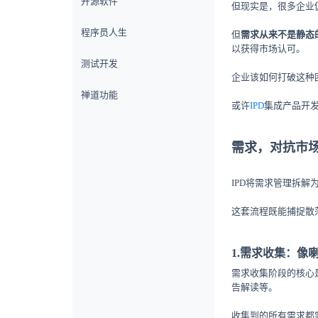
开源软件
但现实是，很多企业
程序员人生
但
需求从来不是静态
以获得市场认可。
测试开发
企业该如何打破这种
禅道功能
或许
IPD
集成产品开
需求，对抗市
IPD将需求管理拆解为
这套流程既能捕捉散
1.需求收集：像
需求收集阶段的核心
告解读等。
收集到的所有需求都