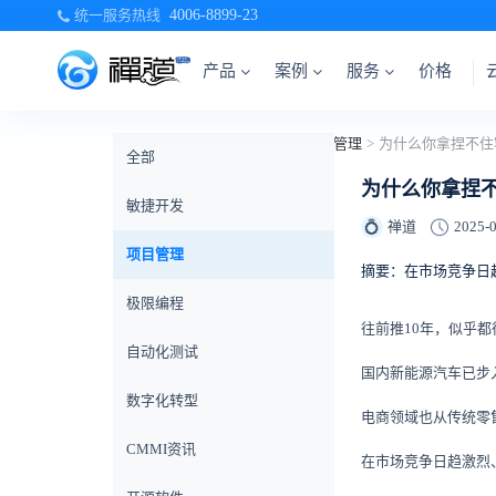
统一服务热线
4006-8899-23
产品
案例
服务
价格
当前位置：
首页
>
禅道博客
>
项目管理
>
为什么你拿捏不住
全部
为什么你拿捏不
敏捷开发
禅道
2025-0
💍
项目管理
摘要：在市场竞争日
极限编程
往前推10年，似乎
自动化测试
国内新能源汽车已步
数字化转型
电商领域也从传统零
CMMI资讯
在市场竞争日趋激烈