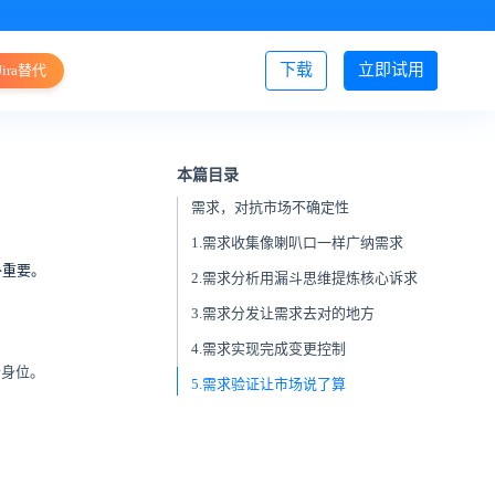
下载
立即试用
Jira替代
登录/注册
本篇目录
需求，对抗市场不确定性
1.需求收集像喇叭口一样广纳需求
外重要。
2.需求分析用漏斗思维提炼核心诉求
3.需求分发让需求去对的地方
4.需求实现完成变更控制
个身位。
5.需求验证让市场说了算
。