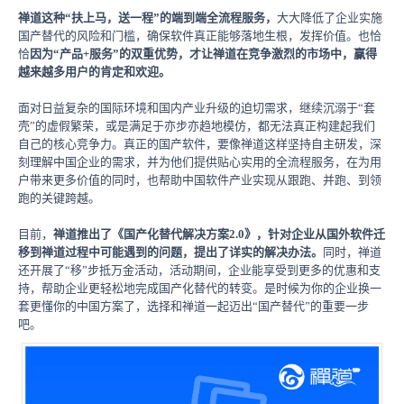
禅道这种“扶上马，送一程”的端到端全流程服务，
大大降低了企业实施
国产替代的风险和门槛，确保软件真正能够落地生根，发挥价值。也恰
恰
因为“产品+服务”的双重优势，才让禅道在竞争激烈的市场中，赢得
越来越多用户的肯定和欢迎。
面对日益复杂的国际环境和国内产业升级的迫切需求，继续沉溺于“套
壳”的虚假繁荣，或是满足于亦步亦趋地模仿，都无法真正构建起我们
自己的核心竞争力。真正的国产软件，要像禅道这样坚持自主研发，深
刻理解中国企业的需求，并为他们提供贴心实用的全流程服务，在为用
户带来更多价值的同时，也帮助中国软件产业实现从跟跑、并跑、到领
跑的关键跨越。
目前，
禅道推出了《国产化替代解决方案2.0》，针对企业从国外软件迁
移到禅道过程中可能遇到的问题，提出了详实的解决办法。
同时，禅道
还开展了“移”步抵万金活动，活动期间，企业能享受到更多的优惠和支
持，帮助企业更轻松地完成国产化替代的转变。是时候为你的企业换一
套更懂你的中国方案了，选择和禅道一起迈出“国产替代”的重要一步
吧。