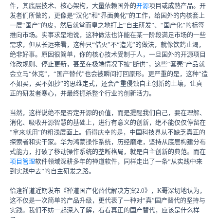
件，其底层技术、核心架构，大量依赖国外的
开源
项目或成熟产品。开
发者们所做的，更像是“汉化”和“界面美化”的工作，给国外的内核套上
一层“国产”的皮，然后就堂而皇之地打上“自主研发”、“国产化”的标签
推向市场。实事求是地说，这种做法也许能在某一阶段满足市场的一些
需求，但从长远来看，这种只“借火”不“造光”的做法，就像饮鸩止渴，
绝非好事。原因很简单，你的核心技术受制于人，一旦国外的开源项目
修改规则、停止更新，甚至在极端情况下被“断供”，这些“套壳”产品就
会立马“休克”，“国产替代”也会被瞬间打回原形。更严重的是，这种“造
不如买，买不如抄”的思维定式，还会严重侵蚀自主创新的土壤，让真
正的研发者寒心，并最终扼杀整个行业的创新活力。
当然，这样说绝不是否定开源的价值，而是提醒我们自己，要在理解、
消化、吸收开源智慧的基础上，进行有意义的创新，绝不能仅仅停留在
“拿来就用”的粗浅层面上。值得庆幸的是，中国科技界从不缺乏真正的
探索者和实干家。华为鸿蒙操作系统，历经磨难，坚持从底层构建分布
式能力，打破了移动操作系统的垄断格局，就是自主创新的典范。而在
项目管理
软件领域深耕多年的禅道软件，同样走出了一条“从实践中来
到实践中去”的自主研发之路。
恰逢禅道近期发布《禅道国产化替代解决方案2.0》，K哥深切地认为，
这不仅是一次简单的产品升级，更代表了一种对“真”国产替代的坚持与
实践。我们不妨一起深入了解，看看真正的国产替代，应该是什么样