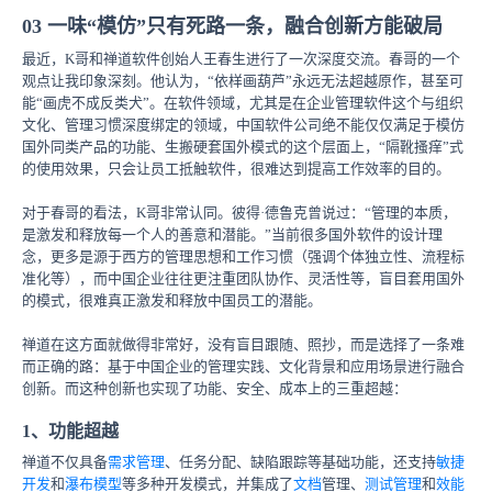
03 一味“模仿”只有死路一条，融合创新方能破局
最近，K哥和禅道软件创始人王春生进行了一次深度交流。春哥的一个
观点让我印象深刻。他认为，“依样画葫芦”永远无法超越原作，甚至可
能“画虎不成反类犬”。在软件领域，尤其是在企业管理软件这个与组织
文化、管理习惯深度绑定的领域，中国软件公司绝不能仅仅满足于模仿
国外同类产品的功能、生搬硬套国外模式的这个层面上，“隔靴搔痒”式
的使用效果，只会让员工抵触软件，很难达到提高工作效率的目的。
对于春哥的看法，K哥非常认同。彼得·德鲁克曾说过：“管理的本质，
是激发和释放每一个人的善意和潜能。”当前很多国外软件的设计理
念，更多是源于西方的管理思想和工作习惯（强调个体独立性、流程标
准化等），而中国企业往往更注重团队协作、灵活性等，盲目套用国外
的模式，很难真正激发和释放中国员工的潜能。
禅道在这方面就做得非常好，没有盲目跟随、照抄，而是选择了一条难
而正确的路：基于中国企业的管理实践、文化背景和应用场景进行融合
创新。而这种创新也实现了功能、安全、成本上的三重超越：
1、功能超越
禅道不仅具备
需求管理
、任务分配、缺陷跟踪等基础功能，还支持
敏捷
开发
和
瀑布模型
等多种开发模式，并集成了
文档
管理、
测试管理
和
效能