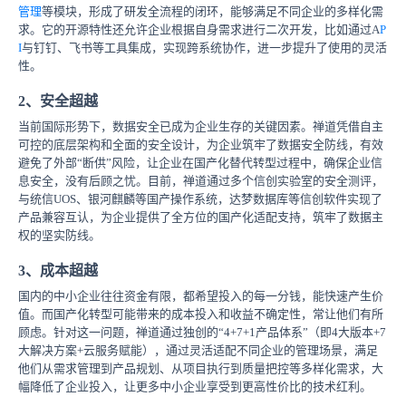
管理
等模块，形成了研发全流程的闭环，能够满足不同企业的多样化需
求。它的开源特性还允许企业根据自身需求进行二次开发，比如通过A
P
I
与钉钉、飞书等工具集成，实现跨系统协作，进一步提升了使用的灵活
性。
2、安全超越
当前国际形势下，数据安全已成为企业生存的关键因素。禅道凭借自主
可控的底层架构和全面的安全设计，为企业筑牢了数据安全防线，有效
避免了外部“断供”风险，让企业在国产化替代转型过程中，确保企业信
息安全，没有后顾之忧。目前，禅道通过多个信创实验室的安全测评，
与统信UOS、银河麒麟等国产操作系统，达梦数据库等信创软件实现了
产品兼容互认，为企业提供了全方位的国产化适配支持，筑牢了数据主
权的坚实防线。
3、成本超越
国内的中小企业往往资金有限，都希望投入的每一分钱，能快速产生价
值。而国产化转型可能带来的成本投入和收益不确定性，常让他们有所
顾虑。针对这一问题，禅道通过独创的“4+7+1产品体系”（即4大版本+7
大解决方案+云服务赋能），通过灵活适配不同企业的管理场景，满足
他们从需求管理到产品规划、从项目执行到质量把控等多样化需求，大
幅降低了企业投入，让更多中小企业享受到更高性价比的技术红利。