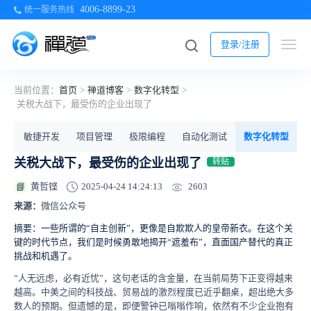
4006-8899-23
统一服务热线
登录/注册
当前位置：
首页
>
禅道博客
>
数字化转型
>
关税大战下，最受伤的企业出现了
部
敏捷开发
项目管理
极限编程
自动化测试
数字化转型
关税大战下，最受伤的企业出现了
转贴
2603
黄哲铿
2025-04-24 14:24:13
📘
来源：
微信公众号
摘要：一些所谓的“自主创新”，更像是自欺欺人的皇帝新衣。在这个关
键的时代节点，我们是时候勇敢地揭开“遮羞布”，直面国产替代的真正
挑战和机遇了。
“人无远虑，必有近忧”，这句老话的含金量，在当前局势下正变得越来
越高。中美之间的科技战、贸易战的激烈程度已近乎翻桌，超出绝大多
数人的预期。但遗憾的是，即便警钟已嗡嗡作响，依然有不少企业抱有