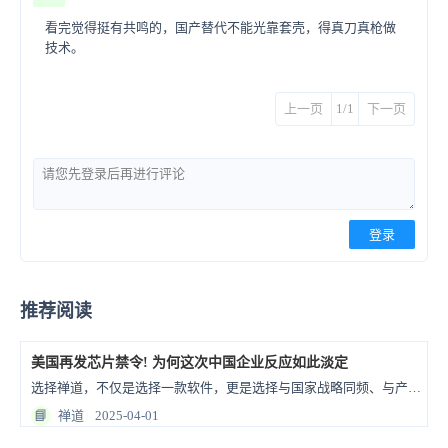
看完觉得挺有共鸣的，国产替代不能光靠套壳，得真刀真枪做
技术。
上一页
1/1
下一页
登录
推荐阅读
美国再发芯片禁令! 为何这次中国企业反应如此淡定
选择禅道，不仅是选择一款软件，更是选择与国家战略同频、与产业未来共生的长期伙伴。在信创的星辰大海中，禅道愿做企业的护航者，以国产化力量，护航中国企业数字化转型的每一程！
📘
禅道
2025-04-01