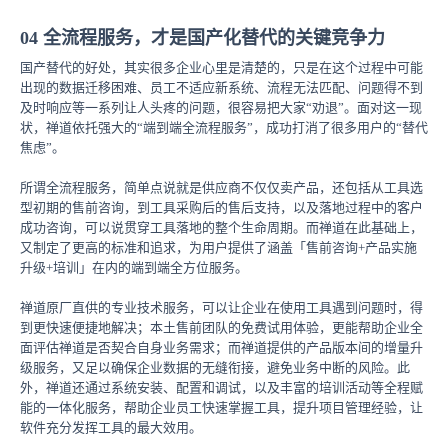
04 全流程服务，才是国产化替代的关键竞争力
国产替代的好处，其实很多企业心里是清楚的，只是在这个过程中可能
出现的数据迁移困难、员工不适应新系统、流程无法匹配、问题得不到
及时响应等一系列让人头疼的问题，很容易把大家“劝退”。面对这一现
状，禅道依托强大的“端到端全流程服务”，成功打消了很多用户的“替代
焦虑”。
所谓全流程服务，简单点说就是供应商不仅仅卖产品，还包括从工具选
型初期的售前咨询，到工具采购后的售后支持，以及落地过程中的客户
成功咨询，可以说贯穿工具落地的整个生命周期。而禅道在此基础上，
又制定了更高的标准和追求，为用户提供了涵盖「售前咨询+产品实施
升级+培训」在内的端到端全方位服务。
禅道原厂直供的专业技术服务，可以让企业在使用工具遇到问题时，得
到更快速便捷地解决；本土售前团队的免费试用体验，更能帮助企业全
面评估禅道是否契合自身业务需求；而禅道提供的产品版本间的增量升
级服务，又足以确保企业数据的无缝衔接，避免业务中断的风险。此
外，禅道还通过系统安装、配置和调试，以及丰富的培训活动等全程赋
能的一体化服务，帮助企业员工快速掌握工具，提升项目管理经验，让
软件充分发挥工具的最大效用。