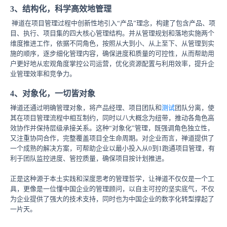
3、结构化，科学高效地管理
禅道在项目管理过程中创新性地引入“产品”理念，构建了包含产品、项
目、执行、项目集的四大核心管理结构。并从管理规划和落地实施两个
维度推进工作，依据不同角色，按照从大到小、从上至下、从管理到实
施的顺序，逐步细化管理内容，确保进度和质量的可控性，从而帮助用
户更好地从宏观角度掌控公司运营，优化资源配置与利用效率，提升企
业管理效率和竞争力。
4、对象化，一切皆对象
禅道还通过明确管理对象，将产品经理、项目团队和
测试
团队分离，使
其在项目管理流程中相互制约，同时以八大概念为纽带，推动各角色高
效协作并保持层级承接关系。这种“对象化”管理，既强调角色独立性，
又注重协同合作，完整覆盖项目全生命周期。对企业而言，禅道提供了
一个成熟的解决方案，可帮助企业以最小投入从0到1跑通项目管理，有
利于团队监控进度、管控质量，确保项目按计划推进。
正是这种源于本土实践和深度思考的管理哲学，让禅道不仅仅是一个工
具，更像是一位懂中国企业的管理顾问，以自主可控的坚实底气，不仅
为企业提供了强大的技术支持，同时也为中国企业的数字化转型撑起了
一片天。