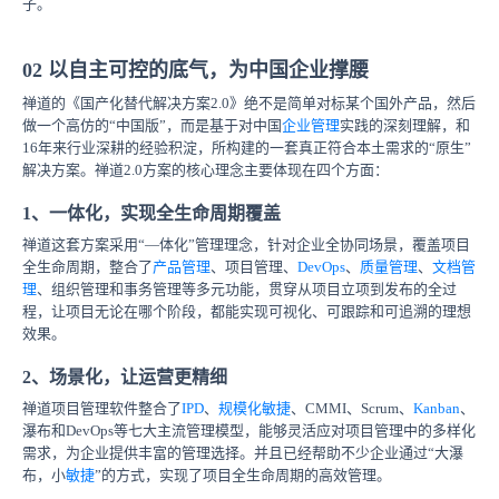
子。
02 以自主可控的底气，为中国企业撑腰
禅道的《国产化替代解决方案2.0》绝不是简单对标某个国外产品，然后
做一个高仿的“中国版”，而是基于对中国
企业管理
实践的深刻理解，和
16年来行业深耕的经验积淀，所构建的一套真正符合本土需求的“原生”
解决方案。禅道2.0方案的核心理念主要体现在四个方面：
1、一体化，实现全生命周期覆盖
禅道这套方案采用“—体化”管理理念，针对企业全协同场景，覆盖项目
全生命周期，整合了
产品管理
、项目管理、
DevOps
、
质量管理
、
文档管
理
、组织管理和事务管理等多元功能，贯穿从项目立项到发布的全过
程，让项目无论在哪个阶段，都能实现可视化、可跟踪和可追溯的理想
效果。
2、场景化，让运营更精细
禅道项目管理软件整合了
IPD
、
规模化敏捷
、CMMI、Scrum、
Kanban
、
瀑布和DevOps等七大主流管理模型，能够灵活应对项目管理中的多样化
需求，为企业提供丰富的管理选择。并且已经帮助不少企业通过“大瀑
布，小
敏捷
”的方式，实现了项目全生命周期的高效管理。