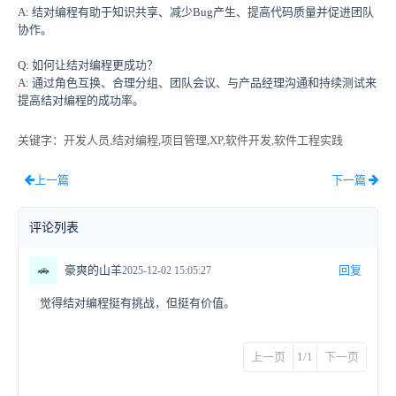
A: 结对编程有助于知识共享、减少Bug产生、提高代码质量并促进团队
协作。
Q: 如何让结对编程更成功？
A: 通过角色互换、合理分组、团队会议、与产品经理沟通和持续测试来
提高结对编程的成功率。
关键字
：开发人员,结对编程,项目管理,XP,软件开发,软件工程实践
上一篇
下一篇
评论列表
🚗
豪爽的山羊
回复
2025-12-02 15:05:27
觉得结对编程挺有挑战，但挺有价值。
上一页
1/1
下一页