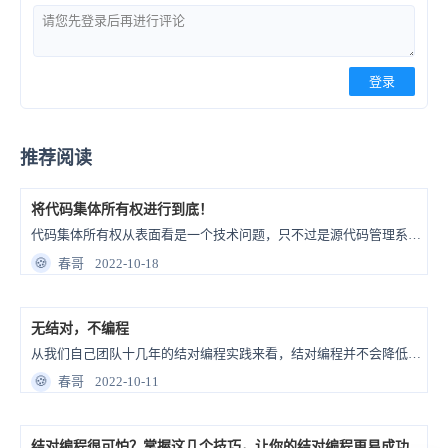
登录
推荐阅读
将代码集体所有权进行到底！
代码集体所有权从表面看是一个技术问题，只不过是源代码管理系统的权限如何设置的问题；但从本质上来讲，这是一个团队乃至整个公司的团队协作和勇气的问题。今天借这篇文章和大家仔细展开聊聊。
🍪
春哥
2022-10-18
无结对，不编程
从我们自己团队十几年的结对编程实践来看，结对编程并不会降低效率，甚至结对编程的效率会比独自编程更高。
🍪
春哥
2022-10-11
结对编程很可怕？掌握这几个技巧，让你的结对编程更易成功