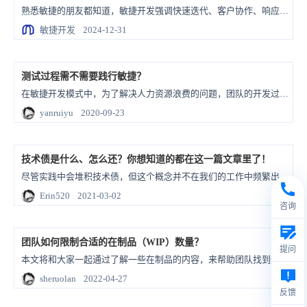
熟悉敏捷的朋友都知道，敏捷开发强调快速迭代、客户协作、响应变化以及团队自组织等核心原则。不过，这些原则通常比较抽象，对于团队成员而言，尤其是新团队，正确地理解并将其融入日常工作并非易事。
敏捷开发
2024-12-31
测试过程需不需要践行敏捷？
在敏捷开发模式中，为了解决人力资源浪费的问题，团队的开发过程需要践行敏捷，同样，测试阶段也要践行敏捷。
yanruiyu
2020-09-23
技术债是什么、怎么还？你想知道的都在这一篇文章里了！
尽管实践中会堆积技术债，但这个概念并不在我们的工作中频繁出现。这篇文章会系统性讲讲技术债，让大家避免知其然，不知其所以然。
Erin520
2021-03-02
咨询
团队如何限制合适的在制品（WIP）数量？
提问
本文将和大家一起通过了解一些在制品的内容，来帮助团队找到适合的在制品限额。
sheruolan
2022-04-27
反馈