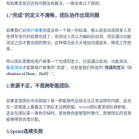
但如果发现迟迟有问题没有解决，一般会有以下原因：
1.“完成”的定义不清晰，团队协作出现问题
如果我们对
用户故事
完成没有一个统一的标准，那么就会出现研发人员
觉得写完代码就算完成了，而测试人员认为编码后自测、然后通过功能
测试之后才算完成的情况，这种情况会大大增加沟通成本，降低工作效
率。
所以团队需要给用户故事一个完成的定义，比如通过自测、功能测试、
集成测试
才能算用户故事的“完成”，也就是我们所说的“
完成的定义（D
efinition of Done，DoD）
”。
2.资源不足，不是跨职能团队
如果发现团队中出现缺少某一职能角色后就无法正常运转的问题，这也
在一定程度上暴露出了团队无法跨职能。Scrum团队要求团队跨职能，
这会在团队某一角色空缺时，其他角色能够暂时替代，而使团队的资源
能够得到合理分配。
3.Sprint连续失败