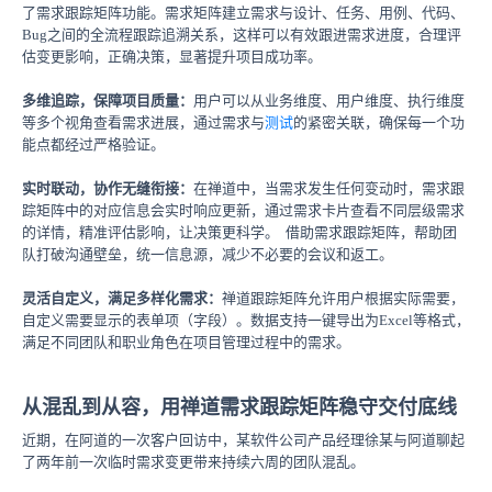
了需求跟踪矩阵功能。需求矩阵建立需求与设计、任务、用例、代码、
Bug之间的全流程跟踪追溯关系，这样可以有效跟进需求进度，合理评
估变更影响，正确决策，显著提升项目成功率。
多维追踪，保障项目质量：
用户可以从业务维度、用户维度、执行维度
等多个视角查看需求进展，通过需求与
测试
的紧密关联，确保每一个功
能点都经过严格验证。
实时联动，协作无缝衔接：
在禅道中，当需求发生任何变动时，需求跟
踪矩阵中的对应信息会实时响应更新，通过需求卡片查看不同层级需求
的详情，精准评估影响，让决策更科学。 借助需求跟踪矩阵，帮助团
队打破沟通壁垒，统一信息源，减少不必要的会议和返工。
灵活自定义，满足多样化需求：
禅道跟踪矩阵允许用户根据实际需要，
自定义需要显示的表单项（字段）。数据支持一键导出为Excel等格式，
满足不同团队和职业角色在项目管理过程中的需求。
从混乱到从容，用禅道需求跟踪矩阵稳守交付底线
近期，在阿道的一次客户回访中，某软件公司产品经理徐某与阿道聊起
了两年前一次临时需求变更带来持续六周的团队混乱。