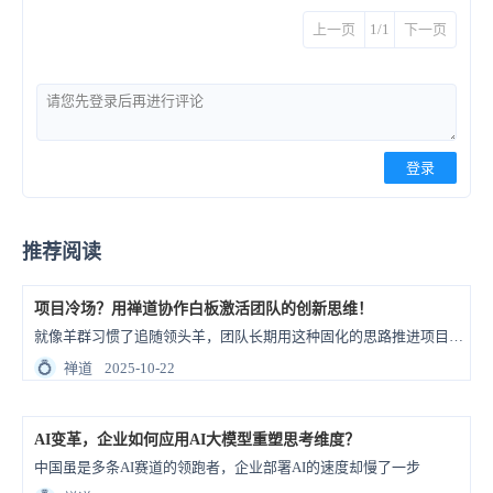
上一页
1/1
下一页
登录
推荐阅读
项目冷场？用禅道协作白板激活团队的创新思维！
就像羊群习惯了追随领头羊，团队长期用这种固化的思路推进项目，只会慢慢失去创造、发散的能力；但反过来，过于自由、无结构的思考，又会让会议或创意陷入各说各话、毫无结果的低效中。
💍
禅道
2025-10-22
AI变革，企业如何应用AI大模型重塑思考维度？
中国虽是多条AI赛道的领跑者，企业部署AI的速度却慢了一步