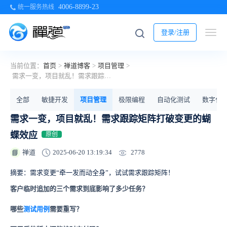
4006-8899-23
统一服务热线
登录/注册
当前位置：
首页
>
禅道博客
>
项目管理
>
需求一变，项目就乱！需求跟踪矩阵打破变更的蝴蝶效应
全部
敏捷开发
项目管理
极限编程
自动化测试
数字化
需求一变，项目就乱！需求跟踪矩阵打破变更的蝴
蝶效应
原创
2778
禅道
2025-06-20 13:19:34
📘
摘要：需求变更“牵一发而动全身”，试试需求跟踪矩阵！
客户临时追加的三个需求到底影响了多少任务？
哪些
测试用例
需要重写？