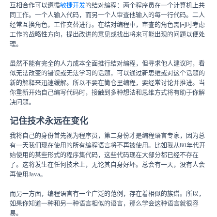
互相合作可以遵循
敏捷开发
的结对编程：两个程序员在一个计算机上共
同工作。一个人输入代码，而另一个人审查他输入的每一行代码。二人
经常互换角色，工作交替进行。在结对编程中，审查的角色需同时考虑
工作的战略性方向，提出改进的意见或找出将来可能出现的问题以便处
理。
虽然不能有完全的人力成本全面推行结对编程，但寻求他人建议时，看
似无法改变的错误或无法学习的话题，可以通过新思维或对这个话题的
新的解释来迅速缓解。所以不要在筒仓里编程，要经常讨论并推进。当
你重新开始自己编写代码时，接触到多种想法和思维方式将有助于你解
决问题。
记住技术永远在变化
我将自己的身份首先视为程序员，第二身份才是编程语言专家，因为总
有一天我们现在使用的所有编程语言将不再被使用。比如我从80年代开
始使用的某些形式的程序集代码，这些代码现在大部分都已经不存在
了。这将发生在任何技术上，无论其自身好坏。总会有一天，没有人会
再使用Java。
而另一方面，编程语言有一个广泛的范例，存在着相似的族谱。所以，
如果你知道一种和另一种语言相似的语言，那么学会这种语言就很容
易。