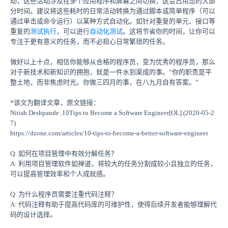
动，这些活动涉及在多个应用程序和屏幕之间切换，这会占用您的大部
分时间。建议将这些耗时的日常活动转换为通过脚本或简单程序（可以
通过单击或命令运行）以某种方式自动化。如针对重复的单元、接口等
重复的
测试执行
，可以进行
自动化测试
。这将节省你的时间，让你可以
专注于更有意义的任务，而不必担心日常繁琐的任务。
做好以上十点，相信你能够从合格的程序员，变为优秀的程序员，那么
对于新技术和新知识的拥抱，就是一件水到渠成的事。“你的职责是平
整土地，而非焦虑时光。你做三四月的事，在八九月自有答案。”
*该文为翻译文章，原文链接：
Nitish Deshpande .10Tips to Become a Software Engineer[OL].(2020-05-2
7)
https://dzone.com/articles/10-tips-to-become-a-better-software-engineer
Q: 如何在项目管理中有效分解任务？
A: 利用项目管理软件如禅道，将较大的任务分割成较小且独立的任务，
可以提高管理效率和个人成就感。
Q: 为什么程序员需要注重代码注释？
A: 代码注释有助于提高代码库的可维护性，使得后续开发者能够理解代
码的设计选择。