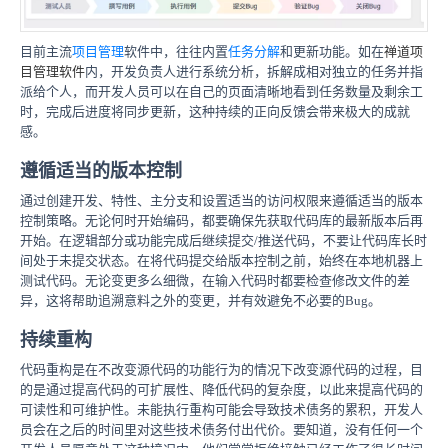
目前主流
项目管理
软件中，往往内置
任务分解
和更新功能。如在
禅道项
目管理软件
内，开发负责人进行系统分析，拆解成相对独立的任务并指
派给个人，而开发人员可以在自己的页面清晰地看到任务数量及剩余工
时，完成后进度将同步更新，这种持续的正向反馈会带来极大的成就
感。
遵循适当的版本控制
通过创建开发、特性、主分支和设置适当的访问权限来遵循适当的版本
控制策略。无论何时开始编码，都要确保先获取代码库的最新版本后再
开始。在逻辑部分或功能完成后继续提交/推送代码，不要让代码库长时
间处于未提交状态。在将代码提交给版本控制之前，始终在本地机器上
测试代码。无论变更多么细微，在输入代码时都要检查修改文件的差
异，这将帮助追溯意料之外的变更，并有效避免不必要的Bug。
持续重构
代码重构是在不改变源代码的功能行为的情况下改变源代码的过程，目
的是通过提高代码的可扩展性、降低代码的复杂度，以此来提高代码的
可读性和可维护性。未能执行重构可能会导致技术债务的累积，开发人
员会在之后的时间里对这些技术债务付出代价。要知道，没有任何一个