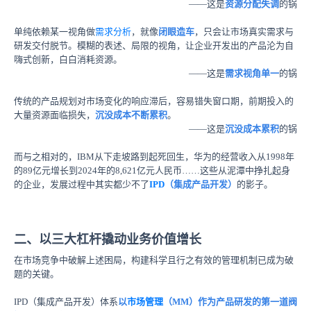
——这是
资源分配失调
的锅
单纯依赖某一视角做
需求分析
，就像
闭眼造车
，只会让市场真实需求与
研发交付脱节。模糊的表述、局限的视角，让企业开发出的产品沦为自
嗨式创新，白白消耗资源。
——这是
需求视角单一
的锅
传统的产品规划对市场变化的响应滞后，容易错失窗口期，前期投入的
大量资源面临损失，
沉没成本不断累积
。
——这是
沉没成本累积
的锅
而与之相对的，IBM从下走坡路到起死回生，华为的经营收入从1998年
的89亿元增长到2024年的8,621亿元人民币……这些从泥潭中挣扎起身
的企业，发展过程中其实都少不了
IPD
（集成产品开发）
的影子。
二、以三大杠杆撬动业务价值增长
在市场竞争中破解上述困局，构建科学且行之有效的管理机制已成为破
题的关键。
IPD（集成产品开发）体系
以
市场管理
（MM）作为产品研发的第一道阀