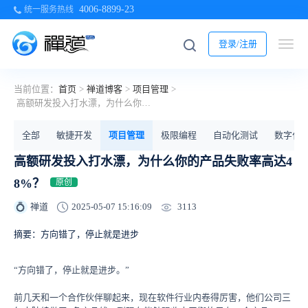
4006-8899-23
统一服务热线
登录/注册
当前位置：
首页
>
禅道博客
>
项目管理
>
高额研发投入打水漂，为什么你的产品失败率高达48%？
全部
敏捷开发
项目管理
极限编程
自动化测试
数字化
高额研发投入打水漂，为什么你的产品失败率高达4
8%？
原创
3113
禅道
2025-05-07 15:16:09
💍
摘要：方向错了，停止就是进步
“方向错了，停止就是进步。”
前几天和一个合作伙伴聊起来，现在软件行业内卷得厉害，他们公司三