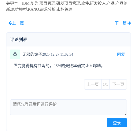
关键字
：IBM,华为,项目管理,研发项目管理,软件,研发投入,产品,产品创
新,思维模型,KANO,需求分析,市场管理
上一篇
下一篇
评论列表
💍
无邪的饺子
回复
2025-12-27 11:02:34
看完觉得挺有共鸣的，48%的失败率确实让人唏嘘。
上一页
1/1
下一页
登录