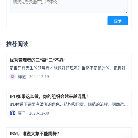
登录
推荐阅读
优秀管理者的三“靠”三“不靠”
是否只有天生的领导者才能做好管理呢？当然不是绝对的，把握好三“靠”三“不靠”，同样可以成为优秀管理者。
🌻
禅道
2024-12-19
IPD如果这么做，你的组织会越来越混乱！
IPD体系下需要有清晰的角色、结构和职责，规范的流程，明确运作规范和政策。不过其背后所包含的内容是复杂的，IPD跨部门团队不是简单的协作，而是团队的共同承担、共同参与和共同决策。
豆子
2023-12-08
IBM，谁说大象不能跳舞？