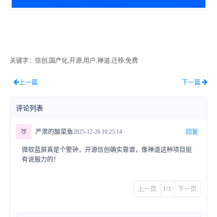
关键字
：信创,国产化,开源,用户,禅道,迁移,免费
上一篇
下一篇
评论列表
🍑
严肃的酸菜鱼
回复
2025-12-26 10:25:14
微软蓝屏真是个警钟，开源信创确实靠谱，像禅道这种项目挺
有说服力的！
上一页
1/1
下一页