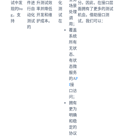
试中发
件进
升测试效
化
分。因此，在接口层
场景
现的bu
行自
率并降低
测
面拥有了更多的测试
处理
g，支
动化
开发和维
试
机会。借助接口测
调
持
测试
护成本。
在
试，我们可以：
用；
的
覆盖
系统
所有
无状
态、
有状
态微
服务
的A
P
I
接
口访
问；
拥有
更为
明确
和稳
定的
协议