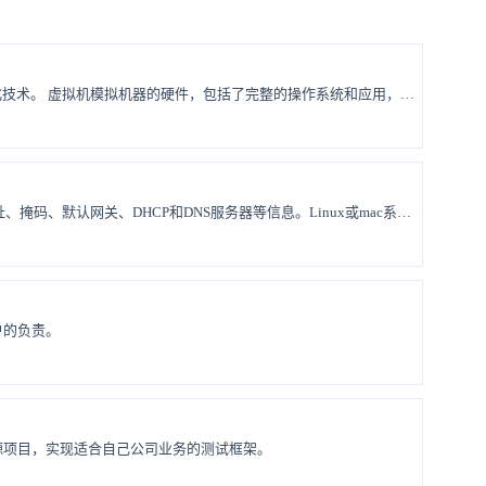
虚拟机（Virtual Machine）和容器（Container）是两种流行的虚拟化技术。 虚拟机模拟机器的硬件，包括了完整的操作系统和应用，它一旦被开启，预分配给它的资源将全部被占用。容器是运行在宿主机上的一个进程，多个容器之间使用同一个宿主机的操作系统内核。容器相对于虚拟机启动更快、占用资源更少，但隔离和安全性要弱于虚拟机。 测试人员为了准备不同的测试环境，往往使用可视化的VMW...
ipconfigWindows系统下，ipconfig加上/all参数，可查看本机的IP地址、掩码、默认网关、DHCP和DNS服务器等信息。Linux或mac系统下，请使用ifconfig命令代替。 C:\Users\admin>ipconfig /all Windows IP Configuration Ethernet adapter Ethernet0: ...
户的负责。
源项目，实现适合自己公司业务的测试框架。