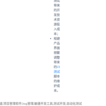
测试
带来
的开
发技
术资
源投
入成
本；
规避
产品
界面
频繁
调整
带来
的
UI
测试
脚本
的维
护成
本。
道,项目管理软件,bug管理,敏捷开发工具,测试开发,自动化测试