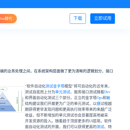
下载
立即试用
Jira替代
登录/注册
务端的业务处理之间，在系统架构层面做了更为清晰的逻辑划分，接口
“软件自动化
测试金字塔
模型”将可自动化的
近年来，
测试自底而上分为
单元测试
、服务接口测试
随着
Dev
和界面自动化测试三个部分。正立的金字塔
Ops
和
敏
结构建议我们开展更为广泛的单元测试，以
捷
过程越
期获得更早发现问题和更高执行效率带来的
来越广泛
收益，但不断增加的单元测试也会显著提高
地被采
开发资源的投入。随着趋于顶部更多的UI层
用，软件
面自动化测试的开展，我们可以获得更高的
测试
、特