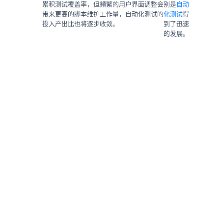
累积测试覆盖率，但频繁的用户界面调整会
别是
自动
带来更高的脚本维护工作量，自动化测试的
化测试
得
投入产出比也将逐步收敛。
到了迅速
的发展。