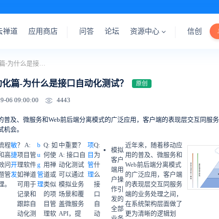
云禅道
应用商店
问答
论坛
资源中心
信创
测试开发之自动化篇-为什么是接口自动化测试？
动化篇-为什么是接口自动化测试？
原创
4443
9-06 09:00:00
的普及、微服务和Web前后端分离模式的广泛应用，客户端的表现层交互同服
试机会。
流程
敏
？ A:
b
Q: 如
中重要？
项
Q:
近年来，随着移动应
模拟
和高
捷
项目管
u
何使
A: 接口自
目
为
用的普及、微服务和
客户
效问
开
理软件
g
用禅
动化测试
管
什
Web前后端分离模式
端用
题管
发
如禅道
管
道或
可以通过
理
么
的广泛应用，客户端
户操
理。
可用于
理
类似
模拟业务
接
的表现层交互同服务
作引
记录和
的项
场景和覆
口
端的业务处理之间，
发的
跟踪自
目管
盖微服务
自
在系统架构层面做了
全部
动化测
理软
API，提
动
更为清晰的逻辑划
业务