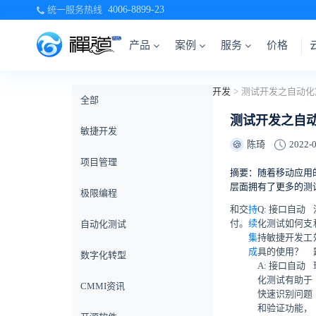
统一服务热线
4006-8899-23
产品
案例
服务
价格
当前位置：
首页
>
禅道博客
>
测试开发
>
全部
测试开发之自
敏捷开发
陈琦
2022-0
🍪
项目管理
摘要：随着移动应用
层面拥有了更多的测
极限编程
和交
持
Q: 接口自动
付。
续
化测试如何支
自动化测试
集
持敏捷开发工
成
具的使用？
数字化转型
A: 接口自动
化测试有助于
CMMI资讯
快速识别问题
和验证功能，