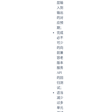
层输
入到
输出
的对
应预
期；
完成
必不
可少
的向
前兼
容老
版本
服务
API
的回
归测
试；
适当
减少
过多
单元