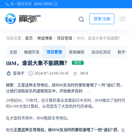
4006-8899-23
统一服务热线
登录/注册
当前位置：
首页
>
禅道博客
>
项目管理
>
IBM，谁说大象不能跳舞？
全部
敏捷开发
项目管理
极限编程
自动化测试
数字化
IBM，谁说大象不能跳舞？
原创
3814
晏瑞宇
2024-07-24 09:34:45
💍
摘要：正是这种主导地位，给IBM及当时的掌权者喂了一剂“迷幻”药，
让他们深陷安乐的虚假现实中，开始故步自封……
20世纪60、70年代，在计算机事业发展如日中天时，IBM推出了划时代
的S/360大型计算机，从而宣告了大型机时代的来临。
在大型机市场中，IBM稳居主导地位。
但也
正是这种主导地位，给IBM及当时的掌权者喂了一剂“迷幻”药
，让