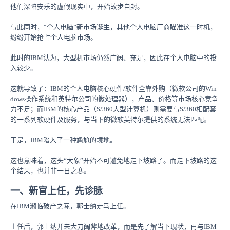
他们深陷安乐的虚假现实中，开始故步自封。
与此同时，“个人电脑”新市场诞生，其他个人电脑厂商瞄准这一时机，
纷纷开始抢占个人电脑市场。
此时的IBM认为，大型机市场仍然广阔、充足，因此在个人电脑中的投
入较少。
这就导致了：IBM的个人电脑核心硬件/软件全靠外购（微软公司的Win
dows操作系统和英特尔公司的微处理器），产品、价格等市场核心竞争
力不足；而IBM的核心产品（S/360大型计算机）则需要与S/360相配套
的一系列软硬件及服务，与当下的微软英特尔提供的系统无法匹配。
于是，IBM陷入了一种尴尬的境地。
这也意味着，这头“大象”开始不可避免地走下坡路了。而走下坡路的这
个结果，也并非一日之寒。
一、新官上任，先诊脉
在IBM濒临破产之际，郭士纳走马上任。
上任后，郭士纳并未大刀阔斧地改革，而是先了解当下现状，再与IBM