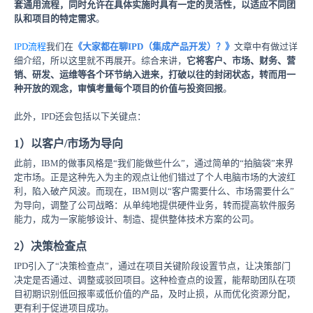
套通用流程，同时允许在具体实施时具有一定的灵活性，以适应不同团
队和项目的特定需求
。
IPD流程
我们在
《大家都在聊IPD（集成产品开发）？》
文章中有做过详
细介绍，所以这里就不再展开。综合来讲，
它将客户、市场、财务、营
销、研发、运维等各个环节纳入进来，打破以往的封闭状态，转而用一
种开放的观念，审慎考量每个项目的价值与投资回报
。
此外，IPD还会包括以下关键点：
1）以客户/市场为导向
此前，IBM的做事风格是“我们能做些什么”，通过简单的“拍脑袋”来界
定市场。正是这种先入为主的观点让他们错过了个人电脑市场的大波红
利，陷入破产风波。而现在，IBM则以“客户需要什么、市场需要什么”
为导向，调整了公司战略：从单纯地提供硬件业务，转而提高软件服务
能力，成为一家能够设计、制造、提供整体技术方案的公司。
2）决策检查点
IPD引入了“决策检查点”，通过在项目关键阶段设置节点，让决策部门
决定是否通过、调整或驳回项目。这种检查点的设置，能帮助团队在项
目初期识别低回报率或低价值的产品，及时止损，从而优化资源分配，
更有利于促进项目成功。