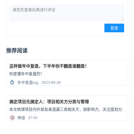
登录
推荐阅读
这样做年中复盘，下半年你不翻盘谁翻盘！
你是懂年中复盘的！
💍
年中复盘ing
2023-06-28
搞定项目先搞定人：项目相关方分类与管理
本文梳理项目内外部及易遗漏三类相关方，按影响力、关注度划分四类干系人并匹配差异化沟通策略，介绍禅道工具实现干系人信息与权限管控，强调需动态更新相关方清单、因人施策，做好人的管理以保障项目推进。
😋
禅道
07-01