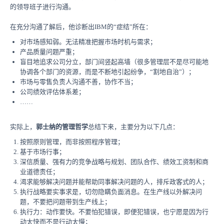
的领导班子进行沟通。
在充分沟通了解后，他诊断出IBM的“症结”所在：
对市场感知弱。无法精准把握市场时机与需求；
产品质量问题严重；
盲目地追求公司分立，部门间竖起高墙（很多管理层不是尽可能地
协调各个部门的资源，而是不断地引起纷争，“割地自治”）；
市场与零售负责人沟通不善，协作不当；
公司绩效评估体系差；
……
实际上，
郭士纳的管理哲学
总结下来，主要分为以下几点：
按照原则管理，而非按照程序管理；
基于市场行事；
深信质量、强有力的竞争战略与规划、团队合作、绩效工资制和商
业道德责任；
渴求能够解决问题并能帮助同事解决问题的人，排斥政客式的人；
执行战略要实事求是，切勿隐瞒负面消息。在生产线以外解决问
题，不要把问题带到生产线上；
执行力：动作要快。不要怕犯错误，即便犯错误，也宁愿是因为行
动太快而不是行动太慢；