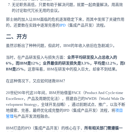
无论职务高低，只要有助于解决问题，就要一起商量解决。用高效
的讨论取代冗长无用的会议。
郭士纳的加入让IBM面临的危机逐渐稳定下来，而其中发挥了关键作用
的，还要数在实践中逐渐完善的
IPD
（集成产品开发）流程。
二、开方
虽然诊断出了种种问题，但此时，IBM的年收入依旧在急剧减少。
当时，在产品研发投入与损失方面：
业界平均研发投入占总收入的
6%，而IBM是12%；业界最佳的研发损失是3.3%，平均是12.2%，而I
BM是25%
。这意味着，IBM在研发中的投入巨大，却拿不到结果。
在这种情况下，又应如何拯救IBM？
20世纪90年代这10年间，IBM开始借鉴PACE（Product And Cycle-time
Excellence，产品及周期优化法），搭建自己的WWDS（World Wide De
velopment Strategy，全球开发战略），通过前期试点、推广，以及不断
地摸索、完善，最终优化成完整的IPD（集成产品开发）流程，将
项目
管理
与产品开发流程融合。
IBM打造的IPD（集成产品开发）的核心在于，
所有相关部门需遵循一