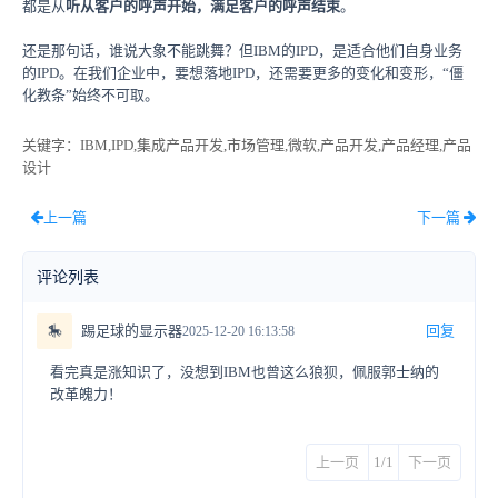
都是从
听从客户的呼声开始，满足客户的呼声结束
。
还是那句话，谁说大象不能跳舞？但IBM的IPD，是适合他们自身业务
的IPD。在我们企业中，要想落地IPD，还需要更多的变化和变形，“僵
化教条”始终不可取。
关键字
：IBM,IPD,集成产品开发,市场管理,微软,产品开发,产品经理,产品
设计
上一篇
下一篇
评论列表
🎠
踢足球的显示器
回复
2025-12-20 16:13:58
看完真是涨知识了，没想到IBM也曾这么狼狈，佩服郭士纳的
改革魄力！
上一页
1/1
下一页