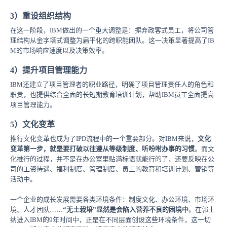
3）重设组织结构
在这一阶段，IBM做出的一个重大调整是：摒弃政客式员工，将公司管
理结构从金字塔式调整为扁平化的跨职能团队。这一决策显著提高了IB
M的市场响应速度以及决策效率。
4）提升项目管理能力
IBM还建立了项目管理者的职业路径，明确了项目管理责任人的角色和
职责，也提供综合全面的长短期教育培训计划，帮助IBM员工全面提高
项目管理能力。
5）文化变革
推行文化变革也成为了IPD流程中的一个重要部分。对IBM来说，
文化
变革第一步，就是要打破以往遵从等级制度、听吩咐办事的习惯
。而文
化推行的过程，并不是在办公室里贴满标语就能行的了，还要反映在公
司的工资待遇、福利制度、管理制度、员工的教育和培训计划、营销等
活动中。
一个企业的成长发展需要各类环境条件：制度文化、办公环境、市场环
境、人才团队……
“无土栽培”显然是会陷入营养不良的困境中
。在郭士
纳进入IBM的9年时间中，正是在不同层面创设这些环境条件，这一切