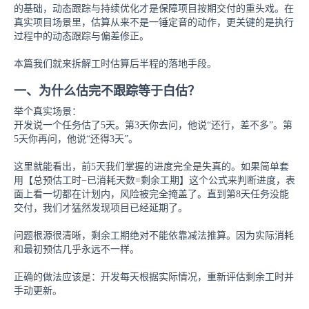
的基础，动态跟踪与持续优化才是保障项目按期交付的重头戏。在
真实项目场景里，估算从来不是一锤定音的动作，更关键的是执行
过程中的动态跟踪与偏差修正。
本篇我们就来拆解工时估算后半程的落地手段。
一、为什么估完不跟踪等于白估？
举个真实场景：
开发说一个任务估了5天。第3天你去问，他说“还行，差不多”。第
5天你再问，他说“还得3天”。
这里就能看出，前5天我们掌握的进度完全是失真的。如果简单套
用【总预估工时−已消耗天数=剩余工期】这个公式来判断进度，表
面上看一切都在计划内，风险被完全掩盖了。直到第8天任务没能
交付，我们才猛然发现项目已经延期了。
问题根源很清晰，剩余工期绝对不能依靠减法推算。因为实际消耗
和最初预估几乎永远不一样。
正确的做法应该是：开发每天根据实际情况，重新评估剩余工时并
手动更新。