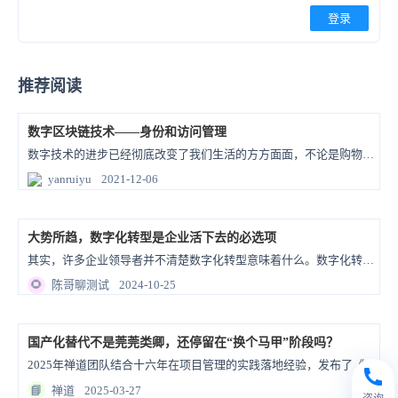
登录
推荐阅读
数字区块链技术——身份和访问管理
数字技术的进步已经彻底改变了我们生活的方方面面，不论是购物方式、同事合作、娱乐还是理财，都成为了数字世界的一部分。本文阐述数字区块链技术下，身份和访问管理的解决方案。
yanruiyu
2021-12-06
大势所趋，数字化转型是企业活下去的必选项
其实，许多企业领导者并不清楚数字化转型意味着什么。数字化转型是否只是迁移到云端的一种吸引人的说法？
🌻
陈哥聊测试
2024-10-25
国产化替代不是莞莞类卿，还停留在“换个马甲”阶段吗？
2025年禅道团队结合十六年在项目管理的实践落地经验，发布了《禅道国产化替代解决方案2.0》。这为中国企业提供了一整套可行性的国产化解决方案，为企业提供一条自主创新、安全可控、生态共赢的发展道路。
📘
禅道
2025-03-27