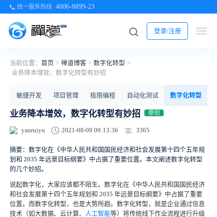
4006-8899-23
统一服务热线
登录/注册
当前位置：
首页
>
禅道博客
>
数字化转型
>
业务降本增效，数字化转型有妙招
部
敏捷开发
项目管理
极限编程
自动化测试
数字化转型
业务降本增效，数字化转型有妙招
原创
3365
yanruiyu
2021-08-09 09:13:36
摘要：数字化在《中华人民共和国国民经济和社会发展第十四个五年规
划和 2035 年远景目标纲要》中占据了重要位置。本文阐述数字化转型
的几个妙招。
说起数字化，大家应该都不陌生。数字化在《中华人民共和国国民经济
和社会发展第十四个五年规划和 2035 年远景目标纲要》中占据了重要
位置。而数字化转型，也是大势所趋。数字化转型，就是企业通过信息
技术（如大数据、云计算、
人工智能
等）将传统线下作业流程进行升级