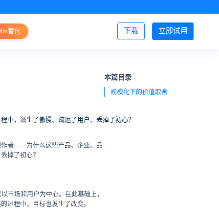
下载
立即试用
Jira替代
登录/注册
本篇目录
规模化下的价值取舍
过程中，滋生了傲慢、疏远了用户、丢掉了初心？
创作者……为什么这些产品、企业、品
、丢掉了初心？
是以市场和用户为中心。在此基础上，
展的过程中，目标也发生了改变。