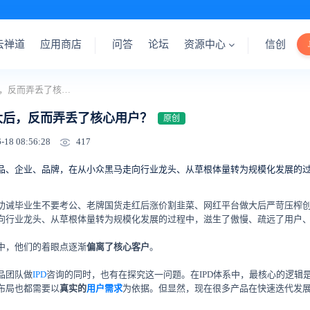
云禅道
应用商店
问答
论坛
资源中心
信创
为什么产品做大后，反而弄丢了核心用户？
大后，反而弄丢了核心用户？
原创
417
-18 08:56:28
品、企业、品牌，在从小众黑马走向行业龙头、从草根体量转为规模化发展的
儿劝诫毕业生不要考公、老牌国货走红后涨价割韭菜、网红平台做大后严苛压榨
向行业龙头、从草根体量转为规模化发展的过程中，滋生了傲慢、疏远了用户
中，他们的着眼点逐渐
偏离了核心客户
。
品团队做
IPD
咨询的同时，也有在探究这一问题。在IPD体系中，最核心的逻辑
布局也都需要以
真实的
用户需求
为依据。但显然，现在很多产品在快速迭代发