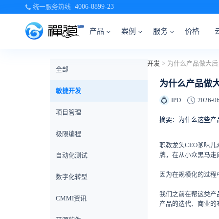
统一服务热线
4006-8899-23
产品
案例
服务
价格
当前位置：
首页
>
禅道博客
>
敏捷开发
>
全部
为什么产品做
敏捷开发
IPD
2026-06
💍
项目管理
摘要：为什么这些产
极限编程
职教龙头CEO爹味
牌，在从小众黑马走
自动化测试
因为在规模化的过程
数字化转型
我们之前在帮这类产
CMMI资讯
产品的迭代、商业的