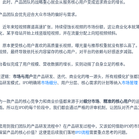
。此时，产品团队的战略重心就会从服务核心用户变成追求商业的增长。
产品团队会优先迎合大众市场的偏好与需求。
，近年来短视频赛道高速扩张，持续侵蚀长视频的市场份额，这让商业化本就
化，某字母站开始上线竖版短视频，并在流量分配上向短视频倾斜。
，原本更受核心用户喜欢的高质量长视频，曝光量与推荐权重就没有那么高了
视频，最终导致依托长内容留存的核心用户，对平台的依赖与好感逐步减弱。
台看似完成了用户规模、营收数据的增长，实则动摇了自身立足的根本。
层逻辑：
市场与用户
是产品研发、迭代、商业化的唯一源头，所有规模化扩张都
研发模式，IPD明确将
市场细分
、用户分层、核心需求的计划等纳入
市场管理
。
为一款产品的核心竞争力和商业价值都来源于对
细分市场
、
精准的核心用户
的
面。所以在IPD的每个阶段中，我们都会通过严格的评审机制，让团队对齐产
套用到我们团队的产品研发流程中？在产品研发过程中，又该如何借助IPD的市
保留产品的核心价值？这便是后续我们落地
IPD流程
需要重点思考的问题。