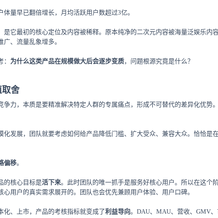
户体量早已翻倍增长，月均活跃用户数超过3亿。
，是它最初的核心定位及内容被稀释。原本纯净的二次元内容被海量泛娱乐内
推广、流量乱象增多。
考：
为什么这类产品在规模做大后会逐步变质
，问题根源究竟是什么？
值取舍
竞争力，本质是要精准解决特定人群的专属痛点，形成不可替代的差异化优势
模化发展，团队就要考虑如何给产品降低门槛、扩大受众、兼容大众。恰恰是
略偏移
。
品的核心目标是
活下来
。此时团队的唯一抓手是服务好核心用户。所以在这个
核心用户的真实需求展开的。团队也会优先兼顾用户体验、用户口碑。
本化、上市，产品的考核指标就变成了
利益导向
。DAU、MAU、营收、GM