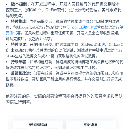
版本控制：
在开发过程中，开发人员将编写的代码提交到版本
控制工具（如GitLab、GitFox软件）进行源代码管理，实时跟踪代
码的更改。
持续集成：
当代码提交后，禅道的持续集成工具会自动触发构建过
程，包括SonarQube进行静态代码分析、
ZTF
自动化测试
管理框架进行
单
元测试
等。如果构建过程中出现任何问题，开发人员会立即收到通知。
测试完成后，发起合并请求。
持续测试：
开发团队可使用持续集成工具（GitFox
流水线
、GitLab C
I）来驱动ZTF执行某种类型的自动化测试，测试过程中脚本通过访问Ze
nData生成的数据文件或A
PI
接口获取结构化的测试数据。
持续部署：
如果构建成功，禅道集成的持续部署工具会自动将新的代
码更改部署到指定的环境中，例如测试环境或生产环境。
反馈和改进：
部署完成后，禅道平台可以提供详细的部署日志和应用
性能监控数据，帮助团队了解应用的运行情况，并在必要时进行调优或
修复。
值得注意的是，实际的部署流程可能会根据具体的项目需求和团队
习惯进行调整。