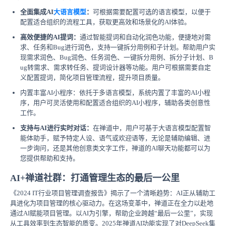
全面集成AI
大语言模型
：
可根据需要配置可选的语言模型，以便于
配置适合组织的流程工具，获取更高效和场景化的AI体验。
高效便捷的AI提词：
通过智能提词和自动化润色功能，便捷地对需
求、任务和Bug进行润色，支持一键拆分用例和子计划。帮助用户实
现需求润色、Bug润色、任务润色、一键拆分用例、拆分子计划、B
ug转需求、需求转任务、提词设计器等功能。用户可根据需要自定
义配置提词，简化项目管理流程，提升项目质量。
内置丰富AI小程序：依托于多语言模型，系统内置了丰富的AI小程
序，用户可灵活使用和配置适合组织的AI小程序，辅助各类创意性
工作。
支持与AI进行实时对话：
在禅道中，用户可基于大语言模型配置智
能体助手，赋予特定人设、语气或欢迎语等，无论是辅助编辑、进
一步询问，还是其他创意类文字工作，禅道的AI聊天功能都可以为
您提供帮助和支持。
AI+禅道社群：打通管理生态的最后一公里
《2024 IT行业项目管理调查报告》揭示了一个清晰趋势：AI正从辅助工
具进化为项目管理的核心驱动力。在这场变革中，禅道正在全力以赴地
通过AI赋能项目管理。以AI为引擎，帮助企业跨越“最后一公里”，实现
从工具效率到生态智能的质变。2025年禅道AI功能实现了对DeepSeek集