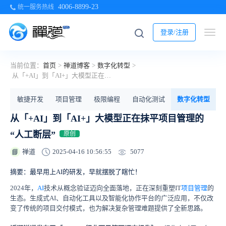
4006-8899-23
统一服务热线
登录/注册
当前位置：
首页
>
禅道博客
>
数字化转型
>
从「+AI」到「AI+」大模型正在抹平项目管理的“人工断层”
部
敏捷开发
项目管理
极限编程
自动化测试
数字化转型
从「+AI」到「AI+」大模型正在抹平项目管理的
“人工断层”
原创
5077
禅道
2025-04-16 10:56:55
📘
摘要：最早用上AI的研发，早就摆脱了瞎忙！
2024年，
AI
技术从概念验证迈向全面落地，正在深刻重塑IT
项目管理
的
生态。生成式AI、自动化工具以及智能化协作平台的广泛应用，不仅改
变了传统的项目交付模式，也为解决复杂管理难题提供了全新思路。