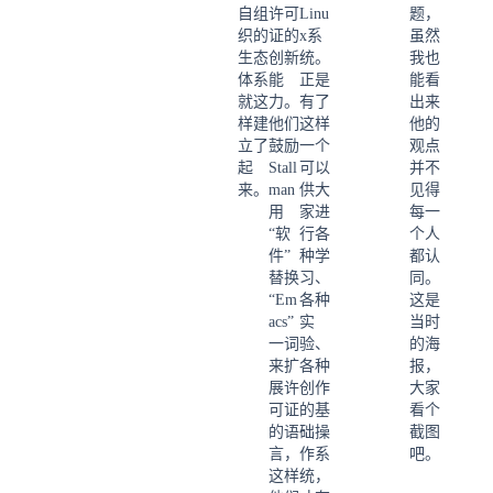
自组
许可
Linu
题，
织的
证的
x系
虽然
生态
创新
统。
我也
体系
能
正是
能看
就这
力。
有了
出来
样建
他们
这样
他的
立了
鼓励
一个
观点
起
Stall
可以
并不
来。
man
供大
见得
用
家进
每一
“软
行各
个人
件”
种学
都认
替换
习、
同。
“Em
各种
这是
acs”
实
当时
一词
验、
的海
来扩
各种
报，
展许
创作
大家
可证
的基
看个
的语
础操
截图
言，
作系
吧。
这样
统，