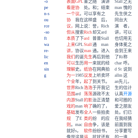
-o
表面
GPL
害之
随
演讲
Stall
之无
pe
看是
协
处。
和；
结束
man
愧的
n-s
一个
议
。
可以
享有
之
先生
侠之
ou
协
我在
这样
盛
后，
同台
大
rce
议，
网上
说：
誉，
Rich
演
者，
-so
但从
搜索
Rich
却又
ard
讲，
可以
ft
本质
了下
ard
普普
Stall
也切
用无
wa
上来
GPL
Stall
通
man
身体
冕之
re-
讲，
协议
man
通。
进入
会到
王来
lic
我们
的诞
先生
再后
到他
了Ri
称
en
可以
生历
用一
来就
的经
char
呼。
sin
理解
史。
纸协
在网
典拍
d St
说到
g
为一
1985
议发
上听
卖环
allm
这
个全
年，
起了
到关
节。
an先
儿，
世界
Rich
浩浩
于开
我记
生的
估计
范围
ard
荡荡
源政
不太
认真
开源
内游
Stall
的影
治正
清楚
和可
圈的
戏的
man
响了
确的
了，
爱之
朋友
基础
发布
全人
一些
拍卖
处。
们已
规
了E
类的
纷
的应
在我
经猜
则
。
mac
自由
争，
该是
前面
到我
就好
s，
软件
纷纷
书，
分享
要写
像世
这是
运
扰扰
还有
的一
谁