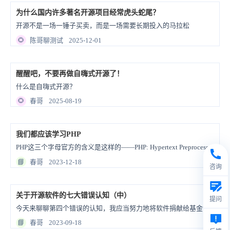
为什么国内许多著名开源项目经常虎头蛇尾？
开源不是一场一锤子买卖，而是一场需要长期投入的马拉松
🌻
陈哥聊测试
2025-12-01
醒醒吧，不要再做自嗨式开源了！
什么是自嗨式开源？
🌻
春哥
2025-08-19
我们都应该学习PHP
PHP这三个字母官方的含义是这样的——PHP: Hypertext Preprocessor。但我想对PHP这三个字母做一个新的解读：Pragmatic、Humanized、Permanent。这三个单词也是我们所熟知的注重实效、人性化设计和长期主义。
📘
春哥
2023-12-18
咨询
关于开源软件的七大错误认知（中）
提问
今天来聊聊第四个错误的认知，我应当努力地将软件捐献给基金会。
📘
春哥
2023-09-18