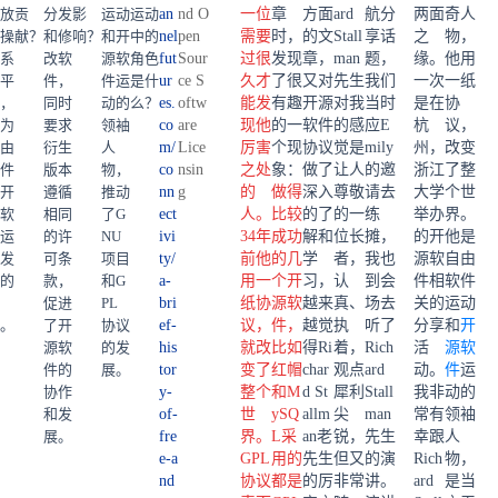
放
贡
分发
影
运动
运动
an
nd O
一位
章
方面
ard
航分
两面
奇人
操
献？
和修
响？
和开
中的
nel
pen
需要
时，
的文
Stall
享话
之
物，
系
改软
源软
角色
fut
Sour
过很
发现
章，
man
题，
缘。
他用
平
件，
件运
是什
ur
ce S
久才
了很
又对
先生
我们
一次
一纸
，
同时
动的
么？
es.
oftw
能发
有趣
开源
对我
当时
是在
协
为
要求
领袖
co
are
现他
的一
软件
的感
应E
杭
议，
由
衍生
人
m/
Lice
厉害
个现
协议
觉是
mily
州，
改变
件
版本
物，
co
nsin
之处
象：
做了
让人
的邀
浙江
了整
开
遵循
推动
nn
g
的
做得
深入
尊敬
请去
大学
个世
软
相同
了G
ect
人。
比较
的了
的一
练
举办
界。
运
的许
NU
ivi
34年
成功
解和
位长
摊，
的开
他是
发
可条
项目
ty/
前他
的几
学
者，
我也
源软
自由
的
款，
和G
a-
用一
个开
习，
认
到会
件相
软件
促进
PL
bri
纸协
源软
越来
真、
场去
关的
运动
。
了开
协议
ef-
议，
件，
越觉
执
听了
分享
和
开
源软
的发
his
就改
比如
得Ri
着，
Rich
活
源软
件的
展。
tor
变了
红帽
char
观点
ard
动。
件
运
协作
y-
整个
和M
d St
犀利
Stall
我非
动的
和发
of-
世
ySQ
allm
尖
man
常有
领袖
展。
fre
界。
L采
an老
锐，
先生
幸跟
人
e-a
GPL
用的
先生
但又
的演
Rich
物，
nd
协议
都是
的厉
非常
讲。
ard
是当