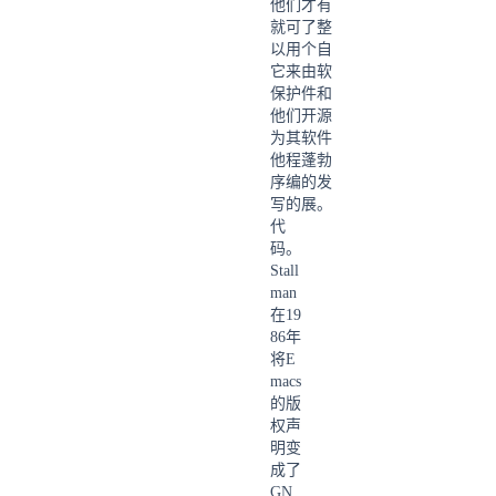
他们
才有
就可
了整
以用
个自
它来
由软
保护
件和
他们
开源
为其
软件
他程
蓬勃
序编
的发
写的
展。
代
码。
Stall
man
在19
86年
将E
macs
的版
权声
明变
成了
GN