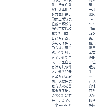
用软
序的
源软
的邀
件。
所有
件采
请，
然后
副本
用的
一块
各方
或衍
是比
跟Ri
的角
生版
较宽
char
色就
本都
松的
d St
陆续
带有
授权
allm
找到
相同
协
an吃
自己
的许
议，
饭。
参与
可条
但毋
他真
的方
款。
庸置
得是
式，
GN
疑，
蛮有
有个
U圈
整个
趣的
人、
子里
自由
一位
有社
的其
软件
老先
区、
他黑
和开
生，
有公
客很
源软
一直
司，
快就
件运
在认
也有
认识
动基
真地
基金
到了
础，
回答
会等
GN
是有
大家
等，
U E
了G
的各
一个
macs
NU/
种问