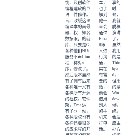
统、
及创
软件
本，
享的
编程
建软
的巨
也了
时
语
件修
作。
解到
候，
言、
改版
这里
他一
我就
编译
本的
面最
直会
脱稿
器、
权
知名
通过
演讲
数据
限，
的就
Ema
了，
库、
只要
是G
il跟
虽然
各种
他们
NU/
人进
我用
服务
不声
Linu
行沟
的是
程
称对
x
通，
Thin
序，
修改
了。
实在
kpa
然后
版本
虽然
有需
d，
有了
拥有
后来
要的
但用
各种
唯一
又有
话，
的是
各样
所有
开源
他会
Win
的框
权。
软件
借用
dow
架，
Ema
运
别人
s系
有了
cs
动，
的手
统。
各种
版权
也有
机来
会后
各样
还要
很多
打电
应主
的应
求程
的开
话。
办方