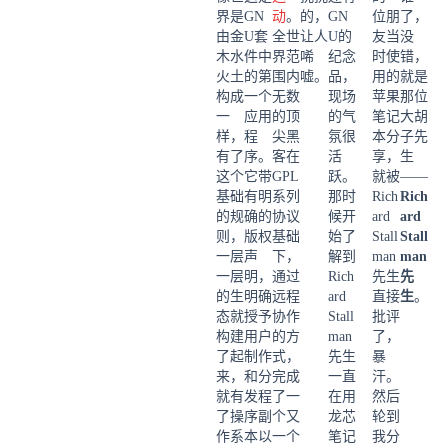
界是
GN
动
。
的，
GN
位朋
了，
由金
U套
全世
让人
U的
友当
没
木水
件中
界范
唏
纪念
时使
错，
火土
的第
围内
嘘。
品，
用的
就是
构成
一个
无数
现场
苹果
那位
一
应用
的顶
的气
笔记
大胡
样，
程
尖黑
氛很
本分
子先
有了
序。
客在
活
享，
生
这个
它带
GPL
跃。
就被
——
基础
有明
系列
那时
Rich
Rich
的规
确的
协议
候开
ard
ard
则，
版权
基础
始了
Stall
Stall
一层
声
下，
解到
man
man
一层
明，
通过
Rich
先生
先
的生
明确
远程
ard
直接
生
。
态就
授予
协作
Stall
批评
构建
用户
的方
man
了，
了起
制作
式，
先生
暴
来，
和分
完成
一直
汗。
就有
发程
了一
在用
然后
了操
序副
个又
龙芯
轮到
作系
本以
一个
笔记
我分