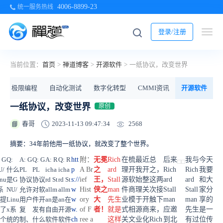
4006-8899-23
统一服务热线
登录/注册
当前位置：
首页
>
禅道博客
>
开源软件
>
一纸协议，改变世界
极限编程
自动化测试
数字化转型
CMMI资讯
开源软件
一纸协议，改变世界
原创
2568
春哥
2023-11-13 09:47:34
📘
摘要：34年前他用一纸协议，就改变了整个世界。
 G
Q:
A: G
Q: G
A: R
Q: R
htt
附：
无冕
Rich
在梳
最近
总
后来
我与
今天
U/
什么
PL
PL
icha
icha
p
A Br
之
ard
理开
我开
之，
Rich
Rich
我要
nu
是G
协议
协议
rd St
rd St
s://
ief
王，
Stall
源软
始整
这两
ard
ard
和大
系
NU/
允许
对软
allm
allm
w
Hist
侠之
man
件商
理关
次接
Stall
Stall
家分
提
Linu
用户
件开
an是
an在
w
ory
大
先生
业模
于开
触下
man
man
享的
了
x系
复
发有
自由
开源
w.
of F
者！
就是
式相
源商
来，
应邀
先生
是一
个
统的
制、
什么
软件
软件
ch
ree a
这样
关文
业化
Rich
到北
有过
位传