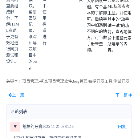
大家阅读一
重要组
块，
中
遍，有个基
ML标签参考
成部
帮助
使
本的了解即
，并使用
手册
分，了
团队
用
可。后续学
其中的”动手
解HTM
记
禅
习中如遇到
试一试“的功
L有助
录、
道
不明白的地
能，直观地体
于更有
跟踪
进
方，可当做
验下这些元素
效地进
和解
行
手册来查
所展示的内
行网页
决项
询。
容。
测试和
目中
设计。
的bu
g。
关键字
：项目管理,禅道,项目管理软件,bug管理,敏捷开发工具,测试开发
上一篇
下一篇
评论列表
🌳
魁梧的牙膏
回复
2025-11-21 08:01:13
HTML基础很重要，禅道管理也很实用。