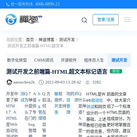
4006-8899-23
统一服务热线
登录/注册
当前位置：
首页
>
禅道博客
>
测试开发
>
测试开发之前端篇-HTML超文本标记语言
数字化转型
CMMI资讯
开源软件
程序员人生
测试开发
测试开发之前端篇-HTML超文本标记语言
原创
3282
aaronchen2k
2021-09-03 13:28:42
开发中
测
Q:
？ A:
b
Q:
方
敏
软
项
的
开
Q:
HTML是W
前面的文章
要了解
试
为
禅道
u
如
法。
捷
件，
目
源
什么
eb
中，给大家介
自动化
HTM
什
提供
g
何
开
支持
管
是禅
绍了一个标准
和网页
测试
L？ A:
么
了专
管
在
发
理
道？
HTML页面的
设计的一个
HTML
在
门的
理
项
A:
组成部分。为
基础，上述
是Web
bug
目
禅道
更好地掌握这
教程已经做
自动化
管理
管
是一
些内容，建议
的很完善，
测试的
模
理
款
大家阅读
HT