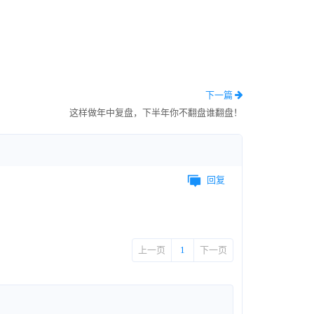
下一篇
这样做年中复盘，下半年你不翻盘谁翻盘！
回复
上一页
1
下一页