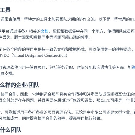
的工具
中，通常会使用一些特定的工具来加强团队之间的协作交流。以下是一些常用的IP
共享平台通过将各方相关的
文档
、图纸和数据集中在同一个地方，使得团队成员可
件丢失、版本混淆和数据同步等问题可能出现的频率。
了在各个阶段的项目中保持一致的文档和数据格式，可以使用统一的建模语言，例如BIM（
VDC（Virtual Design and Construction）
：项目管理软件可用于管理项目，包括任务分配、时间分配和沟通协作等方面。如
禅
工具支撑。
什么样的企业/团队
想是协同合作，因此，它特别适合那些具有合作精神和注重团队成员间相互信任的
目交付总是存在问题，并且需要在后期进行修改和调整，那么IPD可能是一个非
高效、可靠和适用于各行各业的项目管理方法。无论是中小型公司还是大型企业，都
风险和成本，同时提高协同合作的效率，提高项目执行效果。
合什么团队