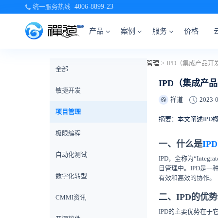
统一服务热线
4006-8899-23
产品
案例
服务
价格
当前位置：
首页
>
禅道博客
>
项目管理
>
全部
IPD（集成产
敏捷开发
禅道
2023-0
🍪
项目管理
摘要：本文阐述IP
极限编程
一、什么是
IPD
自动化测试
IPD，全称为“Integr
目管理中。IPD是
数字化转型
有效和高效的协作。
二、IPD的优
CMMI资讯
IPD的主要优势在