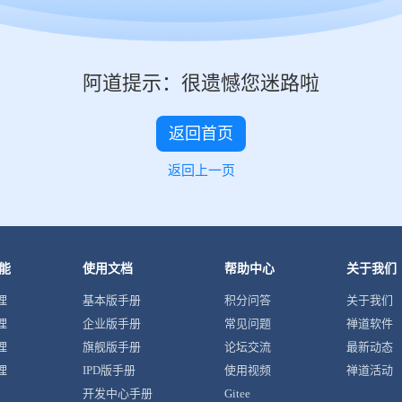
阿道提示：很遗憾您迷路啦
返回首页
返回上一页
能
使用文档
帮助中心
关于我们
理
基本版手册
积分问答
关于我们
理
企业版手册
常见问题
禅道软件
理
旗舰版手册
论坛交流
最新动态
理
IPD版手册
使用视频
禅道活动
开发中心手册
Gitee