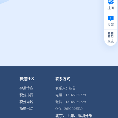
提问
反馈
交流
禅道社区
联系方式
禅道博客
联系人：杨苗
积分排行
电话：13165050229
积分商城
微信：13165050229
禅道书院
Q Q：2692096539
北京、上海、深圳分部