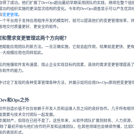
取得了成功。他们扩展了DevOps超出最初早期采用团队的实践，继续在整个
功的组织实施的更深层次结构的变化。今年的DevOps调查显示可以产生优异结果
和
变更管理
。
一个平台用于支持应用程序开发的模型时，就可以提高他们的变更管理效率，并实
易地交付质量更好、更安全的软件。
型和需求变更管理这两个方向呢？
地赋能应用团队的新方法。一旦正确实施，它就会起作用，结果就是更快、更
—大规模应用也同样如此。
见的拖慢软件发布速度、阻止企业实现目标的因素，高效的需求变更管理提高
布软件的能力。
中讨论了发现的各种变革管理各种方法，并展示如何应用DevOps原则把变更
Dev和Ops之外
软件创造价值不仅仅依赖于开发人员和运维人员之间的良好协作。几乎所有相
能需要与技术交付团队一起发展。
专属财产，但现在已经不是了。这些年来，从软件团队扩展到财务、人力资源
践除了最初开始与他们合作的开发和运维团队，在其他领域也会继续传播，比如DevSe
新的表现形式。