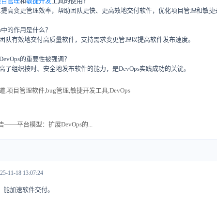
项目管理
和
敏捷开发
工具的使用？
实施通过提高变更管理效率，帮助团队更快、更高效地交付软件，优化项目管理和敏
Ops中的作用是什么？
应用团队有效地交付高质量软件，支持需求变更管理以提高软件发布速度。
DevOps的重要性被强调？
提高了组织按时、安全地发布软件的能力，是DevOps实践成功的关键。
,项目管理软件,bug管理,敏捷开发工具,DevOps
报告——平台模型：扩展DevOps的...
25-11-18 13:07:24
，能加速软件交付。