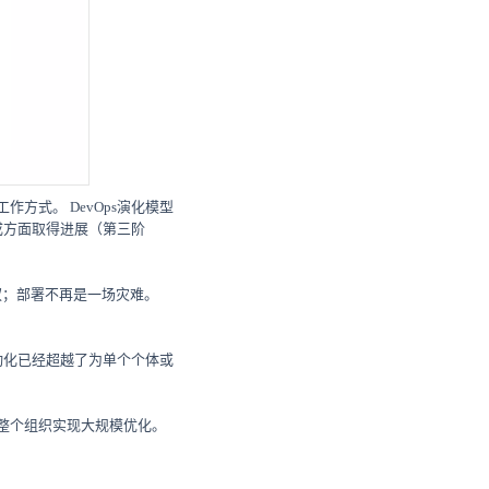
方式。 DevOps演化模型
成方面取得进展（第三阶
权；部署不再是一场灾难。
动化已经超越了为单个个体或
在整个组织实现大规模优化。