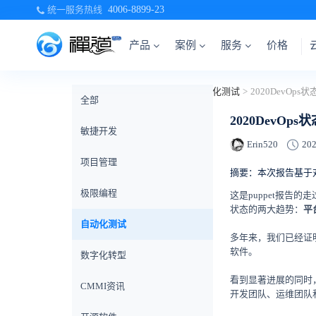
统一服务热线
4006-8899-23
产品
案例
服务
价格
当前位置：
首页
>
禅道博客
>
自动化测试
>
2020DevOps
全部
2020DevOps
敏捷开发
Erin520
202
项目管理
摘要：本次报告基于对
极限编程
这是puppet报告
状态的两大趋势：
平
自动化测试
多年来，我们已经证
软件。
数字化转型
看到显著进展的同时
CMMI资讯
开发团队、运维团队