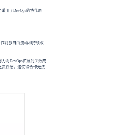
用了DevOps的协作原
工作能够自由流动和持续改
将DevOps扩展到少数成
缺乏责任感，这使得合作无法