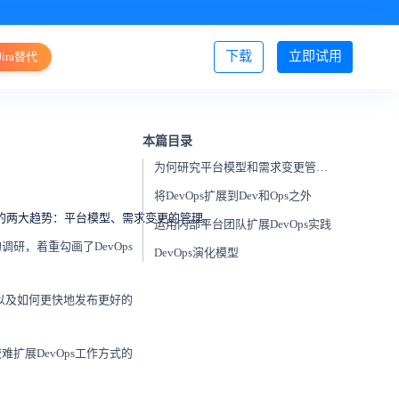
下载
立即试用
Jira替代
登录/注册
本篇目录
为何研究平台模型和需求变更管理这两个方向呢？
将DevOps扩展到Dev和Ops之外
状态的两大趋势：平台模型、需求变更的管理。
运用内部平台团队扩展DevOps实践
调研，着重勾画了DevOps
DevOps演化模型
以及如何更快地发布更好的
扩展DevOps工作方式的