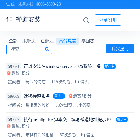
4006-8899-23
统一服务热线
禅道安装
登录/注册
全部
未解决
已解决
高分悬赏
零回答
我要提问
可以安装在windows server 2025系统上吗
599531
解决中
悬赏5积分
提问者： 玩命的伤疤
119次浏览，1个答案
悬赏5积分
迁移禅道服务
599539
解决中
提问者： 想出家的炒粉
68次浏览，1个答案
执行installgitfox脚本交互填写禅道地址提示404
599547
解决中
悬赏5积分
提问者： 年轻有为的柑橘
57次浏览，1个答案