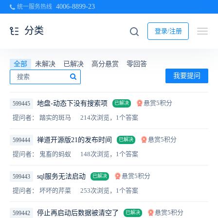
4006-8899-23
统一服务热线
分类
登录/注册
全部
未解决
已解决
高分悬赏
零回答
我要提问
悬赏5积分
地盘-动态下没有搜索项
599445
已解决
提问者： 踏实的斑马
214次浏览，1个答案
悬赏5积分
禅道开源版21的发布时间
599444
已解决
提问者： 鬼畜的蚂蚁
148次浏览，1个答案
悬赏5积分
sql服务无法启动
599443
已解决
提问者： 坏坏的芹菜
253次浏览，1个答案
悬赏5积分
停止再启动后数据被清空了
599442
已解决