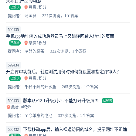
关项目,产品的动态
悬赏5积分
已解决
提问者： 蒲国良
227次浏览，1个答案
599435
手机app地址输入成功后登录马上又跳转回输入地址的页面
悬赏7积分
已解决
提问者： 冷静的绿茶
322次浏览，1个答案
599434
开启评审功能后，创建测试用例时如何能设置和指定评审人？
悬赏5积分
已解决
提问者： 千杯不醉的开水瓶
265次浏览，1个答案
版本从v12.1升级到v22不能打开升级页面
599433
已解决
悬赏10积分
提问者： 至今单身的电池
337次浏览，1个答案
下载移动app后，输入禅道访问的域名，提示网址不正确
599432
悬赏5积分
已解决