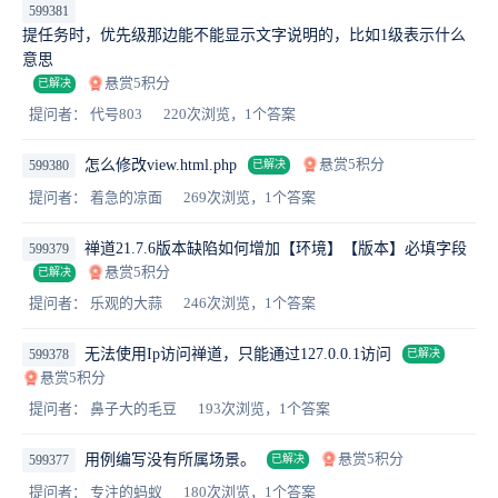
599381
提任务时，优先级那边能不能显示文字说明的，比如1级表示什么
意思
悬赏5积分
已解决
提问者： 代号803
220次浏览，1个答案
悬赏5积分
怎么修改view.html.php
599380
已解决
提问者： 着急的凉面
269次浏览，1个答案
禅道21.7.6版本缺陷如何增加【环境】【版本】必填字段
599379
悬赏5积分
已解决
提问者： 乐观的大蒜
246次浏览，1个答案
无法使用Ip访问禅道，只能通过127.0.0.1访问
599378
已解决
悬赏5积分
提问者： 鼻子大的毛豆
193次浏览，1个答案
悬赏5积分
用例编写没有所属场景。
599377
已解决
提问者： 专注的蚂蚁
180次浏览，1个答案