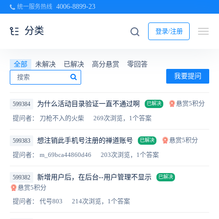
4006-8899-23
统一服务热线
分类
登录/注册
全部
未解决
已解决
高分悬赏
零回答
我要提问
悬赏5积分
为什么活动目录验证一直不通过啊
599384
已解决
提问者： 刀枪不入的火柴
269次浏览，1个答案
悬赏5积分
想注销此手机号注册的禅道账号
599383
已解决
提问者： m_69bca44860d46
203次浏览，1个答案
新增用户后，在后台--用户管理不显示
599382
已解决
悬赏5积分
提问者： 代号803
214次浏览，1个答案