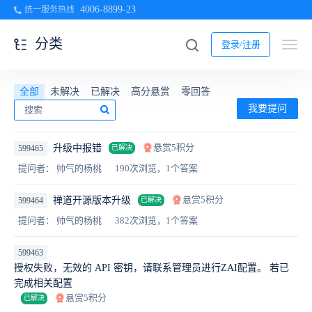
4006-8899-23
统一服务热线
分类
登录/注册
全部
未解决
已解决
高分悬赏
零回答
我要提问
悬赏5积分
升级中报错
599465
已解决
提问者： 帅气的杨桃
190次浏览，1个答案
悬赏5积分
禅道开源版本升级
599464
已解决
提问者： 帅气的杨桃
382次浏览，1个答案
599463
授权失败，无效的 API 密钥，请联系管理员进行ZAI配置。 若已
完成相关配置
悬赏5积分
已解决