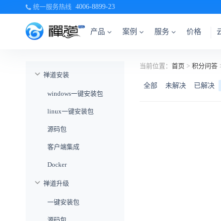
统一服务热线
4006-8899-23
产品
案例
服务
价格
当前位置：
首页
>
积分问答
禅道安装
全部
未解决
已解决
windows一键安装包
linux一键安装包
源码包
客户端集成
Docker
禅道升级
一键安装包
源码包