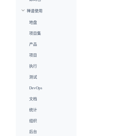
禅道使用
地盘
项目集
产品
项目
执行
测试
DevOps
文档
统计
组织
后台