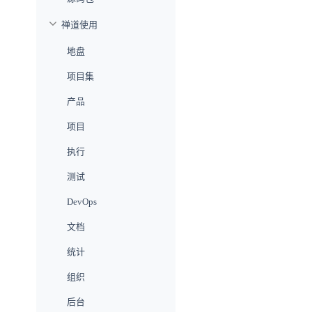
禅道使用
地盘
项目集
产品
项目
执行
测试
DevOps
文档
统计
组织
后台