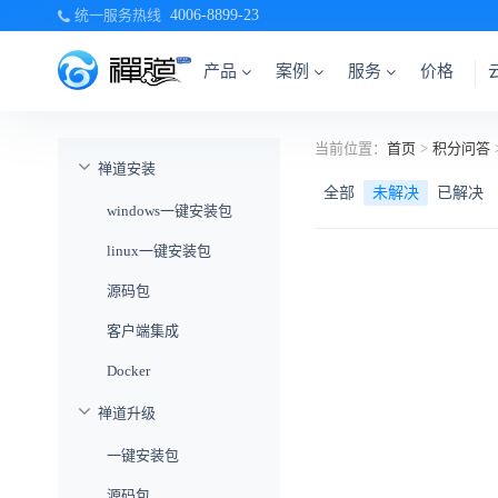
统一服务热线
4006-8899-23
产品
案例
服务
价格
当前位置：
首页
>
积分问答
禅道安装
全部
未解决
已解决
windows一键安装包
linux一键安装包
源码包
客户端集成
Docker
禅道升级
一键安装包
源码包