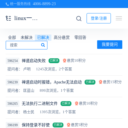
4006-8899-23
统一服务热线
linux一键安装包
登录/注册
全部
未解决
已解决
高分悬赏
零回答
我要提问
悬赏10积分
禅道启动失败
596254
已解决
提问者： 卢明
1245次浏览，2个答案
悬赏15积分
禅道启动时报错，Apache无法启动
596239
已解决
提问者： 匡蓝山
899次浏览，1个答案
悬赏10积分
无法执行二进制文件
596205
已解决
提问者： 杨士民
1395次浏览，1个答案
悬赏5积分
保持登录不好使
596199
已解决