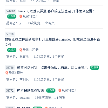
提问者： 张亿
950次浏览，1个答案
linux 可以登录禅道 客户端无法登录 具体怎么配置？
596062
悬赏5积分
已解决
提问者： g
913次浏览，1个答案
53788
数据迁移过程后新服务打开直接跳转upgrade，但找遍全局没有该
文件
悬赏30积分
已解决
提问者： 林育丞
1174次浏览，1个答案
禅道可访问到，点击开源版后白屏。网页无显示
53786
已解决
悬赏5积分
提问者： 李柯凡
1109次浏览，1个答案
悬赏5积分
禅道粘贴截图报错
53772
已解决
提问者： pusamm
1308次浏览，1个答案