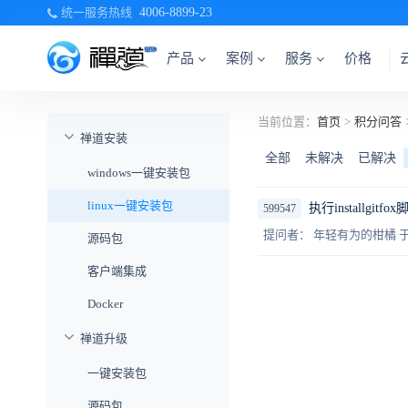
统一服务热线
4006-8899-23
产品
案例
服务
价格
当前位置：
首页
>
积分问答
禅道安装
全部
未解决
已解决
windows一键安装包
linux一键安装包
执行installgi
599547
提问者： 年轻有为的柑橘
于
源码包
客户端集成
Docker
禅道升级
一键安装包
源码包