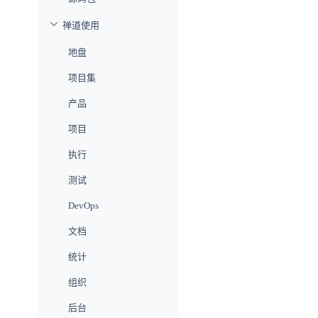
禅道使用
地盘
项目集
产品
项目
执行
测试
DevOps
文档
统计
组织
后台