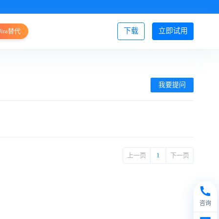
下载
立即试用
Jira替代
登录/注册
我要提问
上一页
1
下一页
咨询