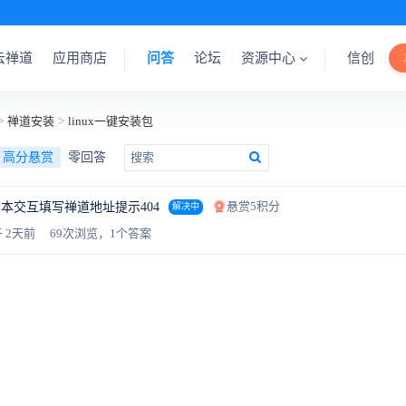
云禅道
应用商店
问答
论坛
资源中心
信创
>
禅道安装
>
linux一键安装包
高分悬赏
零回答
悬赏5积分
tfox脚本交互填写禅道地址提示404
解决中
 2天前
69次浏览，1个答案