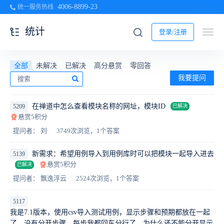
4006-8899-23
统一服务热线
统计
登录/注册
全部
未解决
已解决
高分悬赏
零回答
我要提问
在禅道中怎么查看模块名称的网址，模块ID
5209
已解决
悬赏5积分
提问者： 刘
3749次浏览，1个答案
新需求：希望用例导入到用例库时可以把模块一起导入进去
5139
悬赏5积分
已解决
提问者： 飘逸浮云
2524次浏览，1个答案
5117
我是7.1版本，使用csv导入测试用例，显示步骤和预期都放在一起
了，没有分开步骤。每步我都回车分行了，为什么还不能分开显示