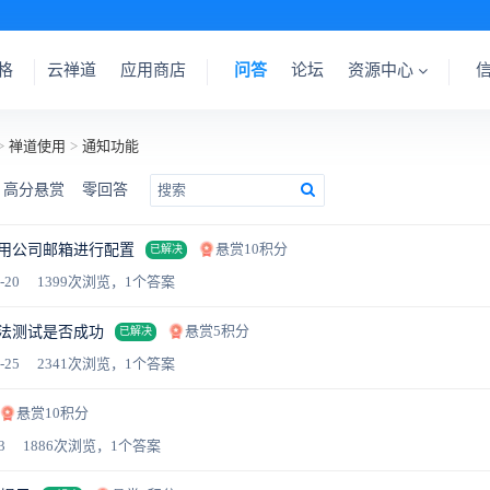
格
云禅道
应用商店
问答
论坛
资源中心
>
禅道使用
>
通知功能
高分悬赏
零回答
悬赏10积分
用公司邮箱进行配置
已解决
-20
1399次浏览，1个答案
悬赏5积分
法测试是否成功
已解决
-25
2341次浏览，1个答案
悬赏10积分
3
1886次浏览，1个答案