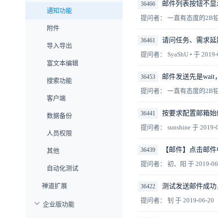
邮件列表按钮不显
36466
通知功能
提问者： 一直有态度的2B
附件
请问任务、需求延
36461
导入导出
提问者： SyaShU •
于 2019-
富文本编辑
邮件发送先是wa
36453
搜索功能
提问者： 一直有态度的2B
客户端
按要求配置邮箱始
36441
数据备份
提问者： sunshine
于 2019-0
人员权限
【邮件】点击邮件
36439
其他
提问者： 初、阳
于 2019-06
自动化测试
禅道扩展
测试发送邮件成功
36422
提问者： 钊
于 2019-06-20
企业版功能