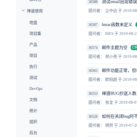
测试email出现错
36588
提问者： 尘中远
于 2019-08
禅道使用
地盘
hmac函数未定义
36587
项目集
提问者： MES
于 2019-08-2
产品
邮件主题为空
36574
已
项目
提问者： 郑小亮
于 2019-08
执行
邮件功能正常，但
36565
测试
提问者： 欧阳超
于 2019-08
DevOps
禅道BUG抄送人
36553
文档
提问者： 张龙
于 2019-08-0
统计
如何在关闭bug时
36528
组织
提问者： 惘然
于 2019-07-2
后台