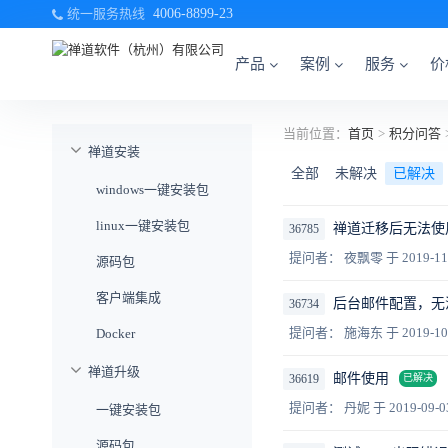
统一服务热线
4006-8899-23
产品
案例
服务
价
当前位置：
首页
>
积分问答
禅道安装
全部
未解决
已解决
windows一键安装包
linux一键安装包
禅道迁移后无法使
36785
提问者： 夜飘零
于 2019-11
源码包
客户端集成
后台邮件配置，无
36734
提问者： 施海东
于 2019-10
Docker
禅道升级
邮件使用
36619
已解决
提问者： 丹妮
于 2019-09-0
一键安装包
源码包