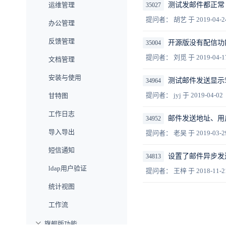
运维管理
测试发邮件都正常
35027
提问者： 胡艺
于 2019-04-2
办公管理
反馈管理
开源版没有配信功
35004
提问者： 刘觅
于 2019-04-1
文档管理
安装与使用
测试邮件发送显示5
34964
提问者： jyj
于 2019-04-02
甘特图
工作日志
邮件发送地址、用
34952
导入导出
提问者： 老吴
于 2019-03-2
短信通知
设置了邮件异步发
34813
ldap用户验证
提问者： 王梓
于 2018-11-2
统计视图
工作流
旗舰版功能