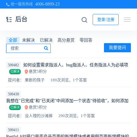
4006-8899-23
统一服务热线
后台
登录/注册
全部
未解决
已解决
高分悬赏
零回答
我要提问
如何设置需求指派人、bug指派人、任务指派人为必填项
599482
悬赏5积分
已解决
提问者： 果断的筷子
189次浏览，1个答案
599439
我想在"已完成"和“已关闭”中间添加一个状态“待验收”，如何添加
悬赏5积分
已解决
提问者： 没人理的沙滩裤
290次浏览，1个答案
599411
Restful API接口是否产品页面的新增模块或者用例页面新增模块的