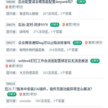
后台配置语言模型能配置deepseek吗？
599280
已解决
悬赏5积分
提问者： 叛逆的火腿肠
267次浏览，1个答案
悬赏5积分
后台-定时-同步SVN
599279
已解决
提问者： 娃哈哈
271次浏览，1个答案
悬赏5积分
企业微信通知bug可以@指派给谁吗
599277
已解决
提问者： 聪明伶俐的酸菜鱼
314次浏览，1个答案
webhook钉钉工作台消息配置绑定后无消息推送
599253
已解决
悬赏5积分
提问者： 大方的感冒药
325次浏览，1个答案
599223
在21.7.7版本中安装ZAI插件，插件页面功能异常怎么解决？
悬赏5积分
已解决
提问者： xinxizhe
391次浏览，1个答案