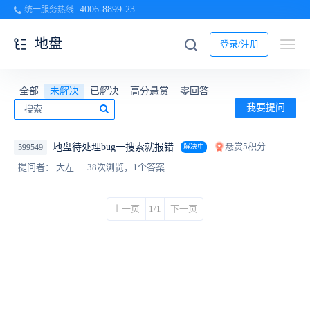
4006-8899-23
统一服务热线
地盘
登录/注册
全部
未解决
已解决
高分悬赏
零回答
我要提问
悬赏5积分
地盘待处理bug一搜索就报错
599549
解决中
提问者： 大左
38次浏览，1个答案
上一页
1/1
下一页