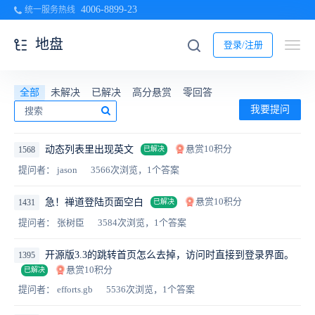
4006-8899-23
统一服务热线
地盘
登录/注册
全部
未解决
已解决
高分悬赏
零回答
我要提问
悬赏10积分
动态列表里出现英文
1568
已解决
提问者： jason
3566次浏览，1个答案
悬赏10积分
急！禅道登陆页面空白
1431
已解决
提问者： 张树臣
3584次浏览，1个答案
开源版3.3的跳转首页怎么去掉，访问时直接到登录界面。
1395
悬赏10积分
已解决
提问者： efforts.gb
5536次浏览，1个答案