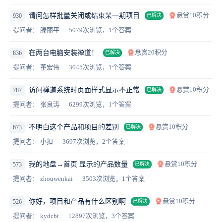
悬赏10积分
请问怎样批量关闭或结束某一期项目
930
已解决
提问者： 滕丽平
5079次浏览，1个答案
悬赏20积分
在两台电脑安装禅道！
836
已解决
提问者： 董宏伟
3045次浏览，1个答案
悬赏10积分
访问禅道系统时页面样式显示不正常
787
已解决
提问者： 张良涛
6299次浏览，1个答案
悬赏10积分
不明白这个产品和项目的差别
673
已解决
提问者： 小扣
3697次浏览，2个答案
悬赏10积分
我的地盘→首页 显示的产品数量
573
已解决
提问者： zhouwenkai
3503次浏览，1个答案
悬赏10积分
你好，项目和产品有什么区别啊
526
已解决
提问者： kydcbt
12897次浏览，3个答案